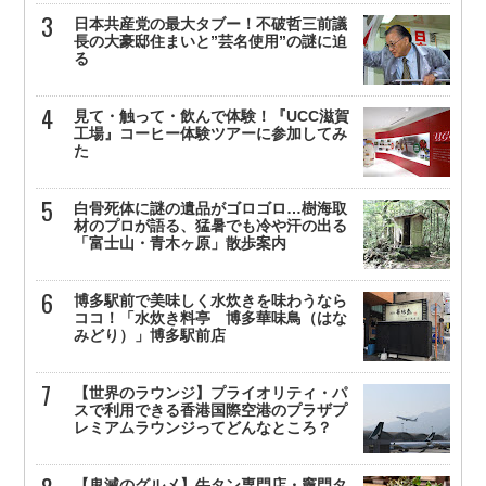
日本共産党の最大タブー！不破哲三前議
長の大豪邸住まいと”芸名使用”の謎に迫
る
見て・触って・飲んで体験！『UCC滋賀
工場』コーヒー体験ツアーに参加してみ
た
白骨死体に謎の遺品がゴロゴロ…樹海取
材のプロが語る、猛暑でも冷や汗の出る
「富士山・青木ヶ原」散歩案内
博多駅前で美味しく水炊きを味わうなら
ココ！「水炊き料亭 博多華味鳥（はな
みどり）」博多駅前店
【世界のラウンジ】プライオリティ・パ
スで利用できる香港国際空港のプラザプ
レミアムラウンジってどんなところ？
【鬼滅のグルメ】牛タン専門店・竈門タ