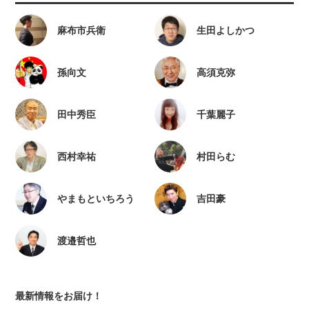
麻布市兵衛
生田よしかつ
孫向文
高須克弥
田中秀臣
千葉麗子
西村幸祐
村田らむ
やまもといちろう
吉田豪
渡邉哲也
最新情報をお届け！