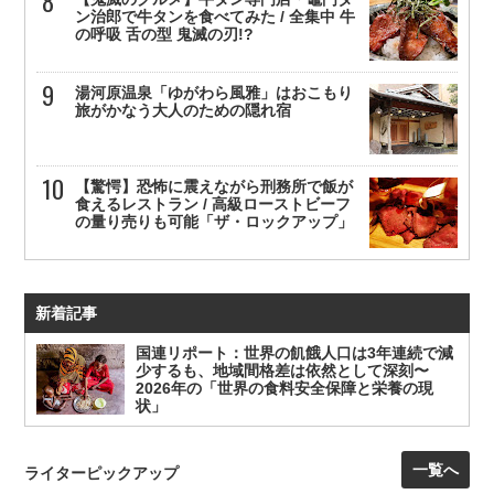
ン治郎で牛タンを食べてみた / 全集中 牛
の呼吸 舌の型 鬼滅の刃!?
湯河原温泉「ゆがわら風雅」はおこもり
旅がかなう大人のための隠れ宿
【驚愕】恐怖に震えながら刑務所で飯が
食えるレストラン / 高級ローストビーフ
の量り売りも可能「ザ・ロックアップ」
新着記事
国連リポート：世界の飢餓人口は3年連続で減
少するも、地域間格差は依然として深刻〜
2026年の「世界の食料安全保障と栄養の現
状」
一覧へ
ライターピックアップ