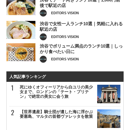
後で駅近の店
EDITORS VISION
渋谷で女性一人ランチ10選｜気軽に入れる
駅近の店
EDITORS VISION
渋谷でボリューム満点のランチ10選｜しっ
かり食べたい日に
EDITORS VISION
人気記事ランキング
死にゆくオフィーリアから白ユリの美少
女まで、ロンドンの「テート・ブリテ
ン」で絶世の美女に会う旅
【世界遺産】騎士団が遺した海に浮かぶ
要塞島、マルタの首都ヴァレッタを散策