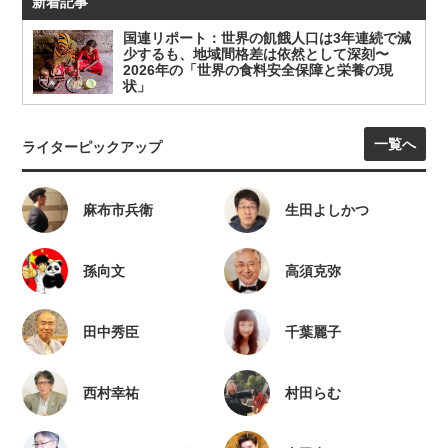
新着記事
国連リポート：世界の飢餓人口は3年連続で減
少するも、地域間格差は依然として深刻〜
2026年の「世界の食料安全保障と栄養の現
状」
一覧へ
ライターピックアップ
麻布市兵衛
生田よしかつ
孫向文
高須克弥
田中秀臣
千葉麗子
西村幸祐
村田らむ