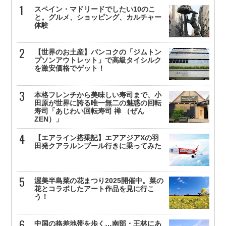
スペイン・マドリードでしたい10のこ
と。グルメ、ショッピング、カルチャー
体験
【世界のお土産】バンコクの「ジムトン
プソンアウトレット」で高級タイシルク
を激安価格でゲット！
本格フレンチから美味しい寿司まで、小
田原が世界に誇る唯一無二の魅惑の回転
寿司「あじわい回転寿司 禅 （ぜん
ZEN）」
【エアライン搭乗記】エアアジアXの羽
田発クアラルンプール行きに乗ってみた
渥美半島菜の花まつり2025開催中。菜の
花とコラボしたアート作品を見に行こ
う！
中国の格差地帯を歩く…南部・王林にあ