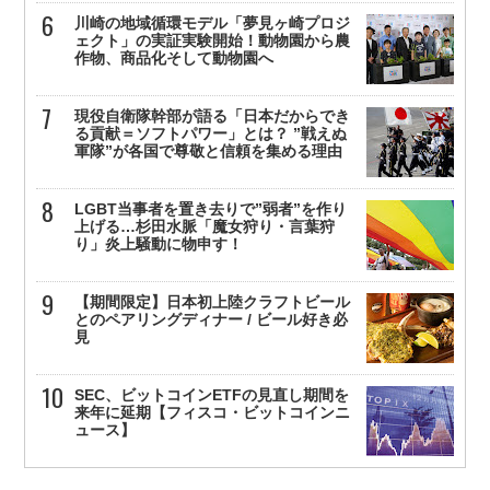
川崎の地域循環モデル「夢見ヶ崎プロジ
ェクト」の実証実験開始！動物園から農
作物、商品化そして動物園へ
現役自衛隊幹部が語る「日本だからでき
る貢献＝ソフトパワー」とは？ ”戦えぬ
軍隊”が各国で尊敬と信頼を集める理由
LGBT当事者を置き去りで”弱者”を作り
上げる…杉田水脈「魔女狩り・言葉狩
り」炎上騒動に物申す！
【期間限定】日本初上陸クラフトビール
とのペアリングディナー / ビール好き必
見
SEC、ビットコインETFの見直し期間を
来年に延期【フィスコ・ビットコインニ
ュース】