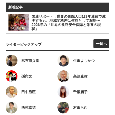
新着記事
国連リポート：世界の飢餓人口は3年連続で減
少するも、地域間格差は依然として深刻〜
2026年の「世界の食料安全保障と栄養の現
状」
一覧へ
ライターピックアップ
麻布市兵衛
生田よしかつ
孫向文
高須克弥
田中秀臣
千葉麗子
西村幸祐
村田らむ