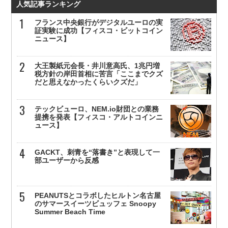
人気記事ランキング
フランス中央銀行がデジタルユーロの実
証実験に成功【フィスコ・ビットコイン
ニュース】
大王製紙元会長・井川意高氏、1兆円増
税方針の岸田首相に苦言「ここまでクズ
だと思えなかったくらいクズだ」
テックビューロ、NEM.io財団との業務
提携を発表【フィスコ・アルトコインニ
ュース】
GACKT、刺青を“落書き”と表現して一
部ユーザーから反感
PEANUTSとコラボしたヒルトン名古屋
のサマースイーツビュッフェ Snoopy
Summer Beach Time