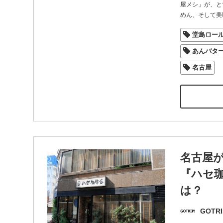
屋メシ」が、と
めん、そして美
堂島ロー
あんバタ
名古屋
名古屋
『ハセ
は？
GOTRI