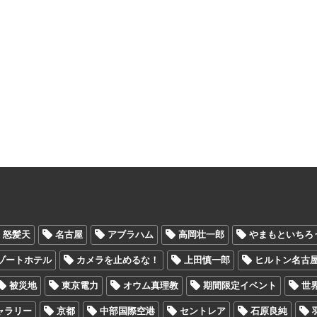
怒髪天
名古屋
アブラハム
高岡壮一郎
やまもといちろ
ゾートホテル
カメラを止めるな！
上田慎一郎
ヒルトン名古
被災地
東京電力
オウム真理教
期間限定イベント
世
ャラリー
京都
中部国際空港
セントレア
石原良純