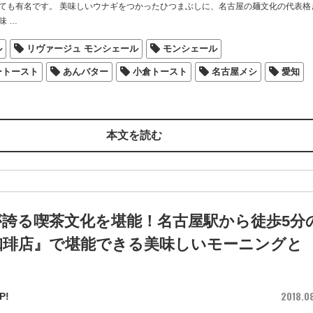
ても有名です。 美味しいウナギをつかったひつまぶしに、名古屋の麺文化の代表格
味
…
ル
リヴァージュ モンシェール
モンシェール
ートースト
あんバター
小倉トースト
名古屋メシ
愛知
本文を読む
が誇る喫茶文化を堪能！名古屋駅から徒歩5分
珈琲店』で堪能できる美味しいモーニングと
2018.0
P!