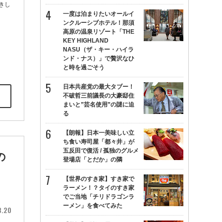
きし
一度は泊まりたいオールイ
ンクルーシブホテル！那須
高原の温泉リゾート「THE
KEY HIGHLAND
NASU（ザ・キー・ハイラ
ンド・ナス）」で贅沢なひ
と時を過ごそう
日本共産党の最大タブー！
不破哲三前議長の大豪邸住
まいと”芸名使用”の謎に迫
る
【朗報】日本一美味しい立
ち食い寿司屋「都々井」が
五反田で復活 / 孤独のグルメ
の
登場店「とだか」の隣
【世界のすき家】すき家で
ラーメン！？タイのすき家
でご当地「チリドラゴンラ
ーメン」を食べてみた
8.20