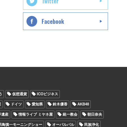
Twitter
Facebook
う
仮想通貨
ICOビジネス
屋
ドイツ
愛知県
鈴木優香
AKB48
界遺産
情報ライブ ミヤネ屋
統一教会
朝日奈央
羽鳥慎一モーニングショー
オーパルパル
民族浄化