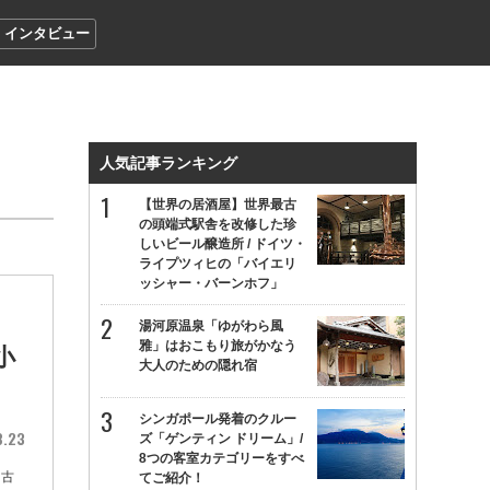
インタビュー
人気記事ランキング
【世界の居酒屋】世界最古
の頭端式駅舎を改修した珍
しいビール醸造所 / ドイツ・
ライプツィヒの「バイエリ
ッシャー・バーンホフ」
湯河原温泉「ゆがわら風
雅」はおこもり旅がかなう
小
大人のための隠れ宿
シンガポール発着のクルー
8.23
ズ「ゲンティン ドリーム」/
8つの客室カテゴリーをすべ
名古
てご紹介！