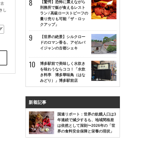
【驚愕】恐怖に震えながら
名古
刑務所で飯が食えるレスト
きし
ラン / 高級ローストビーフの
量り売りも可能「ザ・ロッ
クアップ」
グ
【世界の絶景】シルクロー
ドのロマン香る、アゼルバ
イジャンの古都シェキ
博多駅前で美味しく水炊き
を味わうならココ！「水炊
き料亭 博多華味鳥（はな
みどり）」博多駅前店
新着記事
国連リポート：世界の飢餓人口は3
年連続で減少するも、地域間格差
は依然として深刻〜2026年の「世
界の食料安全保障と栄養の現状」