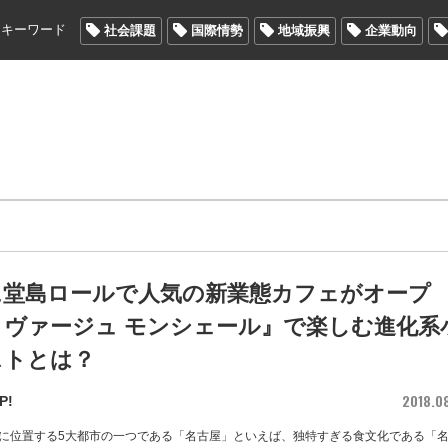
メキーワード
社会課題
国際情勢
地域振興
企業動向
に堂島ロールで人気の新業態カフェがオープ
リヴァージュ モンシェール』で楽しむ進化系
ストとは？
2018.0
P!
に位置する5大都市の一つである「名古屋」といえば、独特すぎる食文化である「