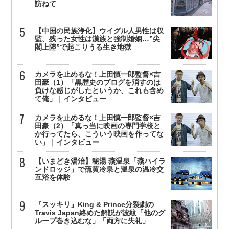
訪ねて
【中国の民族浄化】ウイグル人男性は収
監、残った女性は漢族と強制婚姻…”尖
閣上陸”で起こりうる生き地獄
カメラを止めるな！上田慎一郎監督×吉
田豪（1）「黒歴史のブログを消すのは
負けな感じがしたというか、これも含め
て俺」｜インタビュー
カメラを止めるな！上田慎一郎監督×吉
田豪（2）「真っ当に映画の専門学校と
か行ってたら、こういう映画を作ってな
い」｜インタビュー
【いまどき湯治】秘湯 燕温泉「燕ハイラ
ンドロッジ」で硫黄冷泉と温泉の温冷交
互浴を体験
『スッキリ』King & Prince分裂劇の
Travis Japan絡めた解説が波紋「他のグ
ループ巻き込むな」「両方に失礼」