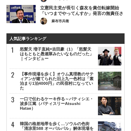
立憲民主党が長引く森友を責任転嫁開始
「いつまでやってんすか」発言の無責任さ
麻布市兵衛
人気記事ランキング
怒髪天 増子直純×吉田豪（1）「怒髪天
はもともと愚連隊みたいなものだった」
｜インタビュー
【事件現場を歩く】オウム真理教のサテ
ィアンが建てられた旧上九一色村は「素
泊まり1泊4000円」の民宿村になってい
た
一口で伝わるケーキ作る～パティシエ・
波多江篤（パティスリーAtsushi
Hatae）
韓国の格差地帯を歩く…ソウルの色街
「清凉里588 オーパルパル」解体現場を