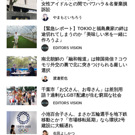
女性アイドルとの間でパワハラ＆名誉棄損
訴訟
やまもといちろう
【緊急レポート】TOKIOと福島農家の絆は
途切れてしまうのか「美味しい米を一緒に
作ろうよ」
EDITORS VISION
南北朝鮮の「融和報道」は韓国発信？コウ
モリ外交の裏で北に突きつけられる厳しい
選択
渡邉哲也
千葉市「お父さん、お母さん」は差別用
語？過剰なLGBT配慮が生む窮屈な社会
EDITORS VISION
小池百合子さん、まさか五輪選手を地下鉄
移動とか？「市場移転延期」なら環状2号
建設に大幅遅れ
生田よしかつ