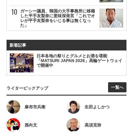
ガーシー議員、韓国の大手事務所に移籍
した平手友梨奈に意味深発言「これでオ
レが平手友梨奈をいじる事は無くなっ
た」
新着記事
日本各地の祭りとグルメとお酒を堪能
「MATSURI JAPAN 2026」高輪ゲートウェイ
で開催中
一覧へ
ライターピックアップ
麻布市兵衛
生田よしかつ
孫向文
高須克弥