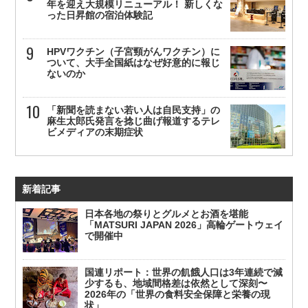
年を迎え大規模リニューアル！ 新しくな
った日昇館の宿泊体験記
HPVワクチン（子宮頸がんワクチン）に
ついて、大手全国紙はなぜ好意的に報じ
ないのか
「新聞を読まない若い人は自民支持」の
麻生太郎氏発言を捻じ曲げ報道するテレ
ビメディアの末期症状
新着記事
日本各地の祭りとグルメとお酒を堪能
「MATSURI JAPAN 2026」高輪ゲートウェイ
で開催中
国連リポート：世界の飢餓人口は3年連続で減
少するも、地域間格差は依然として深刻〜
2026年の「世界の食料安全保障と栄養の現
状」