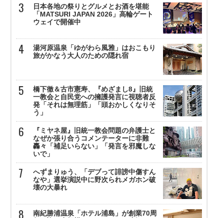
日本各地の祭りとグルメとお酒を堪能
「MATSURI JAPAN 2026」高輪ゲート
ウェイで開催中
湯河原温泉「ゆがわら風雅」はおこもり
旅がかなう大人のための隠れ宿
橋下徹＆古市憲寿、『めざまし8』旧統
一教会と自民党への擁護発言に視聴者反
発「それは無理筋」「頭おかしくなりそ
う」
『ミヤネ屋』旧統一教会問題の弁護士と
なぜか張り合うコメンテーターに非難
轟々「補足いらない」「発言を邪魔しな
いで」
へずまりゅう、「デブって誹謗中傷すん
なや」選挙演説中に野次られメガホン破
壊の大暴れ
南紀勝浦温泉「ホテル浦島」が創業70周