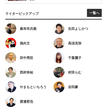
一覧へ
ライターピックアップ
麻布市兵衛
生田よしかつ
孫向文
高須克弥
田中秀臣
千葉麗子
西村幸祐
村田らむ
やまもといちろう
吉田豪
渡邉哲也