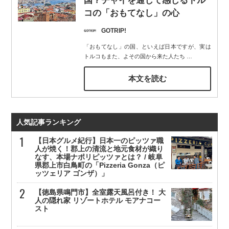
国？チャイを通じて感じるトル
コの「おもてなし」の心
GOTRIP!
「おもてなし」の国、といえば日本ですが、実は
トルコもまた、よその国から来た人たち
…
本文を読む
人気記事ランキング
【日本グルメ紀行】日本一のピッツァ職
人が焼く！郡上の清流と地元食材が織り
なす、本場ナポリピッツァとは？ / 岐阜
県郡上市白鳥町の「Pizzeria Gonza（ピ
ッツェリア ゴンザ）」
【徳島県鳴門市】全室露天風呂付き！ 大
人の隠れ家 リゾートホテル モアナコー
スト