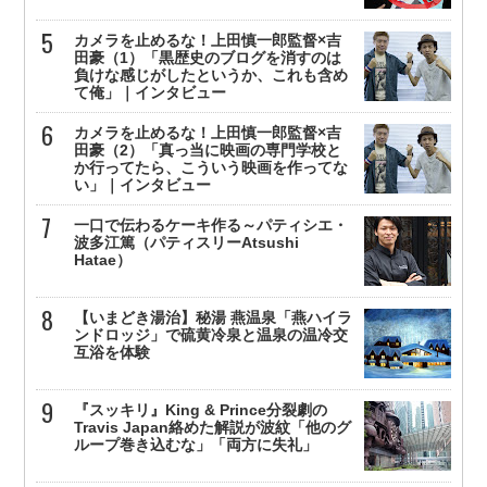
カメラを止めるな！上田慎一郎監督×吉
田豪（1）「黒歴史のブログを消すのは
負けな感じがしたというか、これも含め
て俺」｜インタビュー
カメラを止めるな！上田慎一郎監督×吉
田豪（2）「真っ当に映画の専門学校と
か行ってたら、こういう映画を作ってな
い」｜インタビュー
一口で伝わるケーキ作る～パティシエ・
波多江篤（パティスリーAtsushi
Hatae）
【いまどき湯治】秘湯 燕温泉「燕ハイラ
ンドロッジ」で硫黄冷泉と温泉の温冷交
互浴を体験
『スッキリ』King & Prince分裂劇の
Travis Japan絡めた解説が波紋「他のグ
ループ巻き込むな」「両方に失礼」