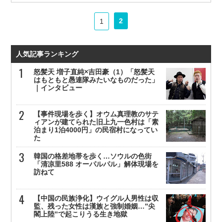
2
1
人気記事ランキング
怒髪天 増子直純×吉田豪（1）「怒髪天
はもともと愚連隊みたいなものだった」
｜インタビュー
【事件現場を歩く】オウム真理教のサテ
ィアンが建てられた旧上九一色村は「素
泊まり1泊4000円」の民宿村になってい
た
韓国の格差地帯を歩く…ソウルの色街
「清凉里588 オーパルパル」解体現場を
訪ねて
【中国の民族浄化】ウイグル人男性は収
監、残った女性は漢族と強制婚姻…”尖
閣上陸”で起こりうる生き地獄