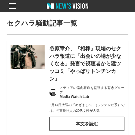
セクハラ騒動記事一覧
谷原章介、『相棒』現場のセク
ハラ報道に「出会いの場が少な
くなる」発言で視聴者から猛ツ
ッコミ「やっぱりトンチンカ
ン」
メディアの偏向報道を監視する有志グルー
プ
Media Watch Lab
2月14日放送の『めざまし8』（フジテレビ系）で
は、元東映社員の20代女性が人気
…
本文を読む