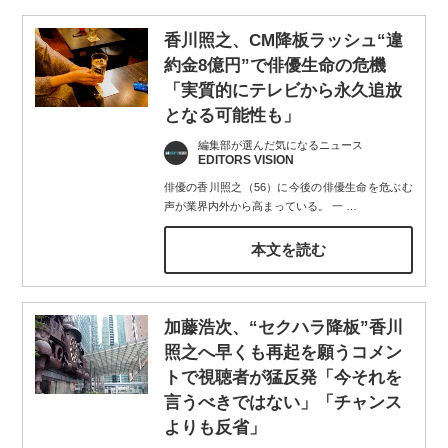
香川照之、CM降板ラッシュ“違
約金8億円”で俳優生命の危機
「実質的にテレビから永久追放
となる可能性も」
編集部が選んだ気になるニュース
EDITORS VISION
俳優の香川照之（56）に今後の俳優生命を危ぶむ
声が業界内外から高まっている。 一
…
本文を読む
加藤浩次、“セクハラ降板”香川
照之へ早くも再起を願うコメン
トで視聴者が猛反発「今それを
言うべきではない」「チャンス
よりも反省」