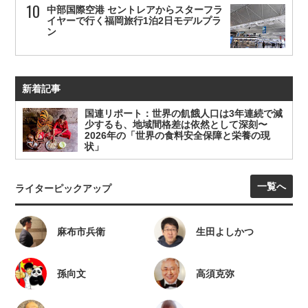
中部国際空港 セントレアからスターフラ
イヤーで行く福岡旅行1泊2日モデルプラ
ン
新着記事
国連リポート：世界の飢餓人口は3年連続で減
少するも、地域間格差は依然として深刻〜
2026年の「世界の食料安全保障と栄養の現
状」
一覧へ
ライターピックアップ
麻布市兵衛
生田よしかつ
孫向文
高須克弥