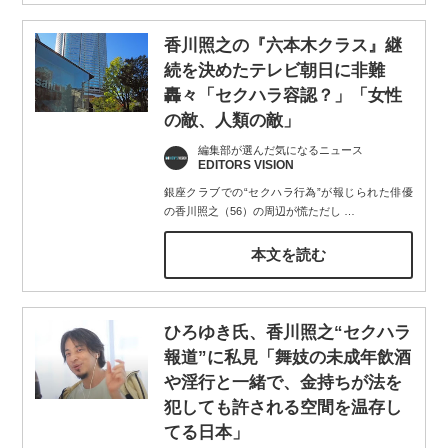
香川照之の『六本木クラス』継
続を決めたテレビ朝日に非難
轟々「セクハラ容認？」「女性
の敵、人類の敵」
編集部が選んだ気になるニュース
EDITORS VISION
銀座クラブでの“セクハラ行為”が報じられた俳優
の香川照之（56）の周辺が慌ただし
…
本文を読む
ひろゆき氏、香川照之“セクハラ
報道”に私見「舞妓の未成年飲酒
や淫行と一緒で、金持ちが法を
犯しても許される空間を温存し
てる日本」