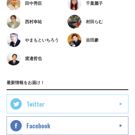
田中秀臣
千葉麗子
西村幸祐
村田らむ
やまもといちろう
吉田豪
渡邉哲也
最新情報をお届け！
Twitter
Facebook