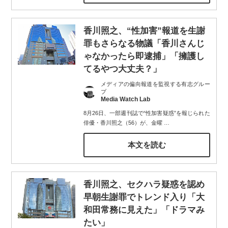
香川照之、“性加害”報道を生謝
罪もさらなる物議「香川さんじ
ゃなかったら即逮捕」「擁護し
てるやつ大丈夫？」
メディアの偏向報道を監視する有志グルー
プ
Media Watch Lab
8月26日、一部週刊誌で“性加害疑惑”を報じられた
俳優・香川照之（56）が、金曜
…
本文を読む
香川照之、セクハラ疑惑を認め
早朝生謝罪でトレンド入り「大
和田常務に見えた」「ドラマみ
たい」