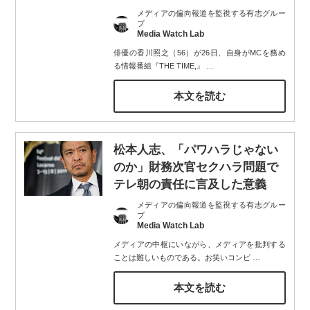
メディアの偏向報道を監視する有志グルー
プ
Media Watch Lab
俳優の香川照之（56）が26日、自身がMCを務め
る情報番組『THE TIME,』
…
本文を読む
松本人志、「パワハラじゃない
のか」財務次官セクハラ問題で
テレ朝の責任に言及した意義
メディアの偏向報道を監視する有志グルー
プ
Media Watch Lab
メディアの中枢にいながら、メディアを批判する
ことは難しいものである。お笑いコンビ
…
本文を読む