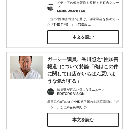
メディアの偏向報道を監視する有志グルー
プ
Media Watch Lab
一連の“性加害報道”を受け、金曜司会を務めてい
た『THE TIME，』（TBE系
…
本文を読む
ガーシー議員、香川照之“性加害
報道”について持論「俺はこの件
に関しては店がいちばん悪いよ
うな気がする」
編集部が選んだ気になるニュース
EDITORS VISION
暴露系YouTuberでNHK党所属の参議院議員の「ガ
ーシー」こと東谷義和氏（5
…
本文を読む