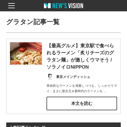
グラタン記事一覧
【最高グルメ】東京駅で食べら
れるラーメン「炙りチーズのグ
ラタン麺」が激しくウマそう /
ソラノイロNIPPON
東京メインディッシュ
革命的なラーメンを発案しつつも、しっかりウマ
イ、まさに新次元＆新時代のラーメンを
…
本文を読む