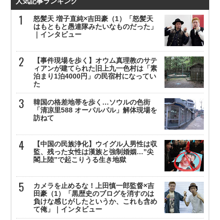
人気記事ランキング
怒髪天 増子直純×吉田豪（1）「怒髪天
はもともと愚連隊みたいなものだった」
｜インタビュー
【事件現場を歩く】オウム真理教のサテ
ィアンが建てられた旧上九一色村は「素
泊まり1泊4000円」の民宿村になってい
た
韓国の格差地帯を歩く…ソウルの色街
「清凉里588 オーパルパル」解体現場を
訪ねて
【中国の民族浄化】ウイグル人男性は収
監、残った女性は漢族と強制婚姻…”尖
閣上陸”で起こりうる生き地獄
カメラを止めるな！上田慎一郎監督×吉
田豪（1）「黒歴史のブログを消すのは
負けな感じがしたというか、これも含め
て俺」｜インタビュー