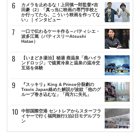
カメラを止めるな！上田慎一郎監督×吉
田豪（2）「真っ当に映画の専門学校と
か行ってたら、こういう映画を作ってな
い」｜インタビュー
一口で伝わるケーキ作る～パティシエ・
波多江篤（パティスリーAtsushi
Hatae）
【いまどき湯治】秘湯 燕温泉「燕ハイラ
ンドロッジ」で硫黄冷泉と温泉の温冷交
互浴を体験
『スッキリ』King & Prince分裂劇の
Travis Japan絡めた解説が波紋「他のグ
ループ巻き込むな」「両方に失礼」
中部国際空港 セントレアからスターフラ
イヤーで行く福岡旅行1泊2日モデルプラ
ン