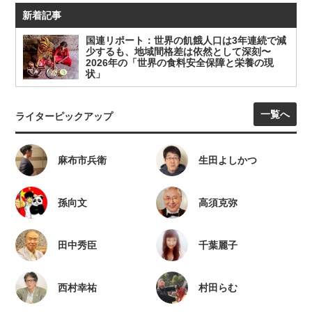
新着記事
国連リポート：世界の飢餓人口は3年連続で減
少するも、地域間格差は依然として深刻〜
2026年の「世界の食料安全保障と栄養の現
状」
一覧へ
ライターピックアップ
麻布市兵衛
生田よしかつ
孫向文
高須克弥
田中秀臣
千葉麗子
西村幸祐
村田らむ