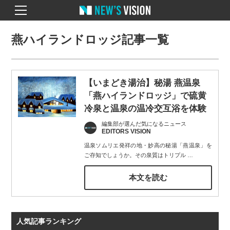
燕ハイランドロッジ記事一覧
【いまどき湯治】秘湯 燕温泉
「燕ハイランドロッジ」で硫黄
冷泉と温泉の温冷交互浴を体験
編集部が選んだ気になるニュース
EDITORS VISION
温泉ソムリエ発祥の地・妙高の秘湯「燕温泉」を
ご存知でしょうか。その泉質はトリプル
…
本文を読む
人気記事ランキング