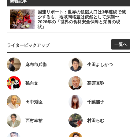
新着記事
国連リポート：世界の飢餓人口は3年連続で減
少するも、地域間格差は依然として深刻〜
2026年の「世界の食料安全保障と栄養の現
状」
一覧へ
ライターピックアップ
麻布市兵衛
生田よしかつ
孫向文
高須克弥
田中秀臣
千葉麗子
西村幸祐
村田らむ