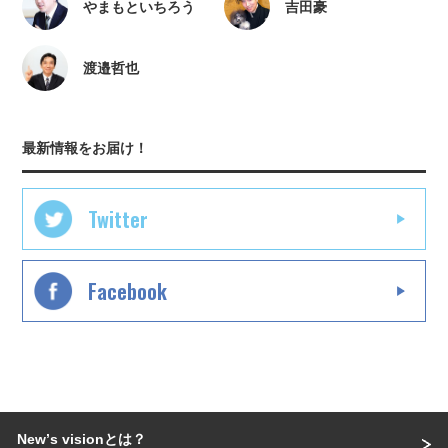
やまもといちろう
吉田豪
渡邉哲也
最新情報をお届け！
Twitter
Facebook
Newʼs visionとは？