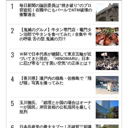
毎日新聞の論説委員は”焼き破り”のプロ
窃盗犯！在職中にもバールでATM破壊の
衝撃過去
【鬼滅のグルメ】牛タン専門店・竈門タ
ン治郎で牛タンを食べてみた / 全集中 牛
の呼吸 舌の型 鬼滅の刃!?
Ｗ杯で日本代表が健闘して東京五輪が近
づいてきた現在、「HINOMARU」日本
に忍び寄る”どす黒い空気”の正体とは？
【香川県】瀬戸内の猫島・佐柳島で「飛
び猫」写真を撮ってみた
玉川徹氏、「総理とか国の場合はオーナ
ーが国民」岸田首相の公私混同を厳しく
批判
日本共産党の最大タブー！不破哲三前議