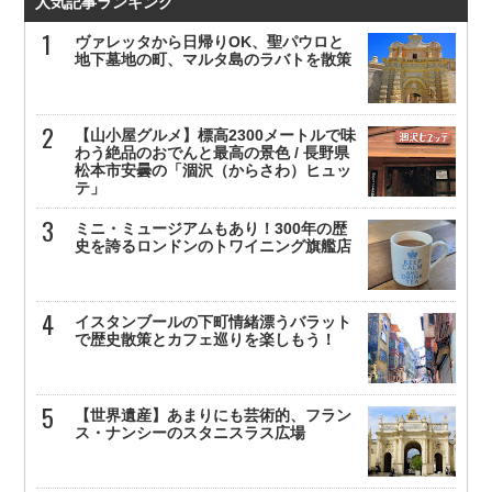
人気記事ランキング
ヴァレッタから日帰りOK、聖パウロと
地下墓地の町、マルタ島のラバトを散策
【山小屋グルメ】標高2300メートルで味
わう絶品のおでんと最高の景色 / 長野県
松本市安曇の「涸沢（からさわ）ヒュッ
テ」
ミニ・ミュージアムもあり！300年の歴
史を誇るロンドンのトワイニング旗艦店
イスタンブールの下町情緒漂うバラット
で歴史散策とカフェ巡りを楽しもう！
【世界遺産】あまりにも芸術的、フラン
ス・ナンシーのスタニスラス広場