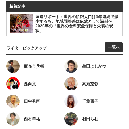
新着記事
国連リポート：世界の飢餓人口は3年連続で減
少するも、地域間格差は依然として深刻〜
2026年の「世界の食料安全保障と栄養の現
状」
一覧へ
ライターピックアップ
麻布市兵衛
生田よしかつ
孫向文
高須克弥
田中秀臣
千葉麗子
西村幸祐
村田らむ