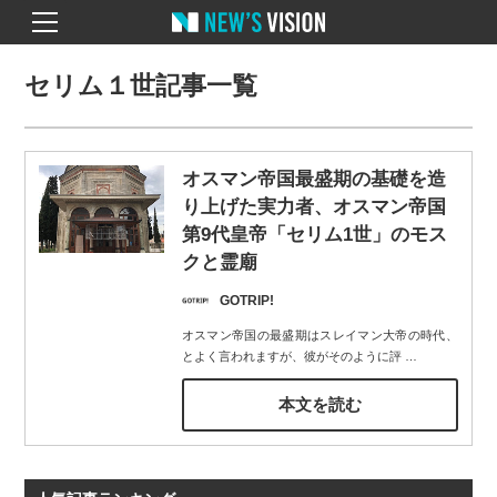
セリム１世記事一覧
オスマン帝国最盛期の基礎を造
り上げた実力者、オスマン帝国
第9代皇帝「セリム1世」のモス
クと霊廟
GOTRIP!
オスマン帝国の最盛期はスレイマン大帝の時代、
とよく言われますが、彼がそのように評
…
本文を読む