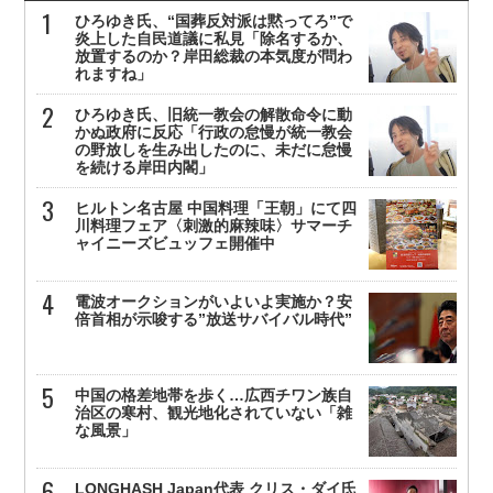
ひろゆき氏、“国葬反対派は黙ってろ”で
炎上した自民道議に私見「除名するか、
放置するのか？岸田総裁の本気度が問わ
れますね」
ひろゆき氏、旧統一教会の解散命令に動
かぬ政府に反応「行政の怠慢が統一教会
の野放しを生み出したのに、未だに怠慢
を続ける岸田内閣」
ヒルトン名古屋 中国料理「王朝」にて四
川料理フェア〈刺激的麻辣味〉サマーチ
ャイニーズビュッフェ開催中
電波オークションがいよいよ実施か？安
倍首相が示唆する”放送サバイバル時代”
中国の格差地帯を歩く…広西チワン族自
治区の寒村、観光地化されていない「雑
な風景」
LONGHASH Japan代表 クリス・ダイ氏