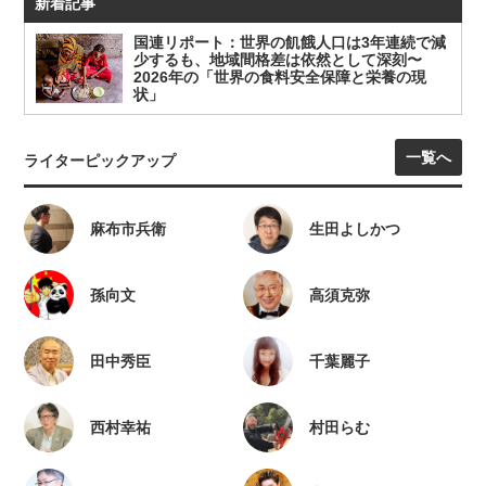
新着記事
国連リポート：世界の飢餓人口は3年連続で減
少するも、地域間格差は依然として深刻〜
2026年の「世界の食料安全保障と栄養の現
状」
一覧へ
ライターピックアップ
麻布市兵衛
生田よしかつ
孫向文
高須克弥
田中秀臣
千葉麗子
西村幸祐
村田らむ