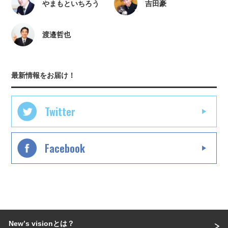
やまもといちろう
吉田豪
渡邉哲也
最新情報をお届け！
Twitter
Facebook
Newʼs visionとは？