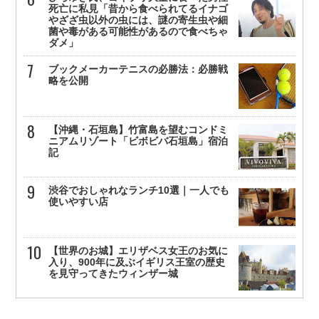
死亡に私見「昔から食べられてるイナゴ
やざざ虫以外の虫には、謎の寄生虫や細
菌や毒がある可能性があるので食べちゃ
ダメ」
ブックメーカーテニスの必勝法：必勝戦
略を公開
【沖縄・石垣島】竹富島を望むコンドミ
ニアムリゾート「ビボビバ石垣島」宿泊
記
渋谷でおしゃれなランチ10選｜一人でも
使いやすい店
【世界のお城】エリザベス女王のお気に
入り、900年に及ぶイギリス王室の歴史
を見守ってきたウィンザー城