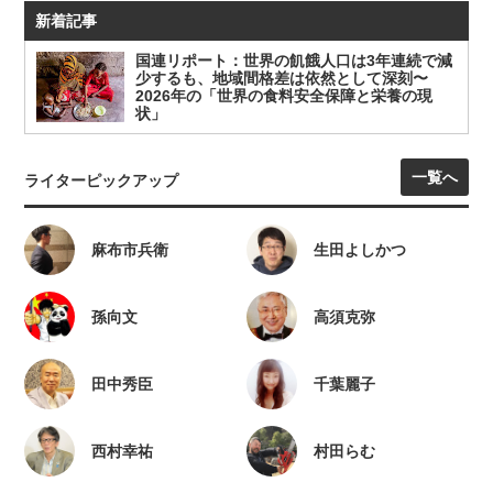
新着記事
国連リポート：世界の飢餓人口は3年連続で減
少するも、地域間格差は依然として深刻〜
2026年の「世界の食料安全保障と栄養の現
状」
一覧へ
ライターピックアップ
麻布市兵衛
生田よしかつ
孫向文
高須克弥
田中秀臣
千葉麗子
西村幸祐
村田らむ