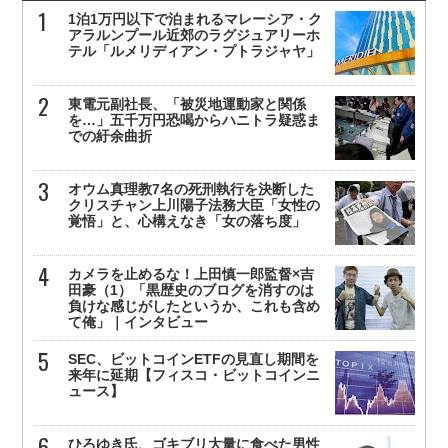
1泊1万円以下で泊まれるマレーシア・ク
アラルンプール近郊のラグジュアリーホ
テル「ルメリディアン・プトラジャヤ」
東電元副社長、「被災地運動家と関係
を…」五千万円恐喝からハニトラ疑惑ま
での紆余曲折
オウム真理教7名の死刑執行を決断した
クリスチャン上川陽子法務大臣「女性の
覚悟」と、心構えなき「女の落ち度」
カメラを止めるな！上田慎一郎監督×吉
田豪（1）「黒歴史のブログを消すのは
負けな感じがしたというか、これも含め
て俺」｜インタビュー
SEC、ビットコインETFの見直し期間を
来年に延期【フィスコ・ビットコインニ
ュース】
ひろゆき氏、ゴキブリ大量に食べた男性