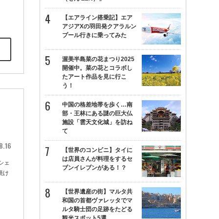
【エアライン搭乗記】エア
アジアXの羽田発クアラルン
プール行きに乗ってみた
渥美半島菜の花まつり2025
開催中。菜の花とコラボし
たアート作品を見に行こ
う！
中国の格差地帯を歩く…南
名
部・王林にある謎の巨大仏
施設「雲天文化城」を訪ね
て
8.16
【世界のコンビニ】タイに
は店員さんが料理をするセ
シェ
ブンイレブンがある！？
焼け
【世界遺産の街】マルタ共
和国の首都ヴァレッタでマ
ルタ騎士団の足跡をたどる
観光スポット5選