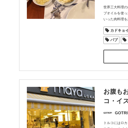
世界三大料理の
ブオイルを使っ
いった肉料理を
カドキョ
パブ
お腹も
コ・イ
GOTRI
トルコにはロカ