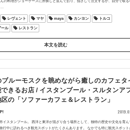
さんの料理がショーケースに所狭しと並んでおり、指さして注文するか、自分で取る
…
レヴェント
マヤ
maya
カンヨン
トルコ
ブール
レストラン
本文を読む
のブルーモスクを眺めながら癒しのカフェタ
できるお店 / イスタンブール・スルタンア
地区の「ソファーカフェ＆レストラン」
2019.0
P!
市イスタンブール。 西洋と東洋が混ざり合う場所として、独特の歴史や文化を育ん
旅行中に訪れるべき観光スポットがたくさんあります。 なかでも特に観光スポット