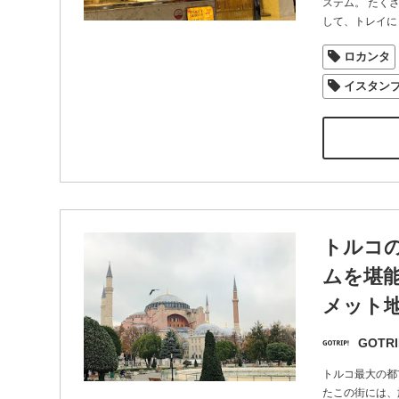
ステム。 たく
して、トレイに
ロカンタ
イスタン
トルコ
ムを堪能
メット
GOTRI
トルコ最大の都
たこの街には、