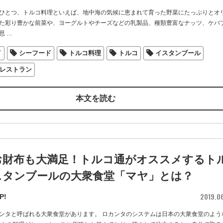
ひとつ、トルコ料理といえば、地中海の気候に恵まれて育った野菜にたっぷりとオ
た彩り豊かな前菜や、ヨーグルトやチーズなどの乳製品、種類豊富なナッツ、ケバ
思
…
イ
シーフード
トルコ料理
トルコ
イスタンブール
レストラン
本文を読む
お財布も大満足！トルコ通がオススメするト
スタンブールの大衆食堂「マヤ」とは？
2019.0
P!
ンタと呼ばれる大衆食堂があります。 ロカンタのシステムは日本の大衆食堂のよう