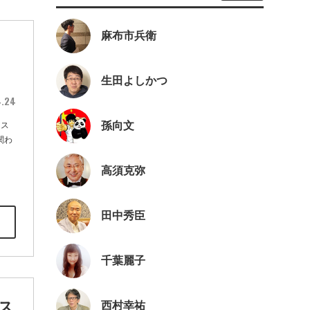
麻布市兵衛
生田よしかつ
4.24
孫向文
レス
関わ
高須克弥
田中秀臣
千葉麗子
ス
西村幸祐