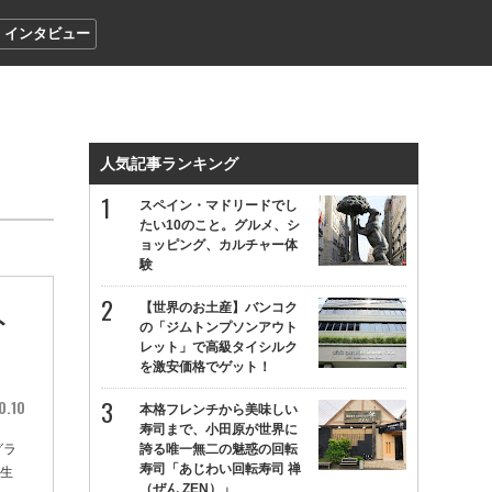
インタビュー
人気記事ランキング
スペイン・マドリードでし
たい10のこと。グルメ、シ
ョッピング、カルチャー体
験
【世界のお土産】バンコク
ト
の「ジムトンプソンアウト
レット」で高級タイシルク
を激安価格でゲット！
0.10
本格フレンチから美味しい
寿司まで、小田原が世界に
グラ
誇る唯一無二の魅惑の回転
寿司「あじわい回転寿司 禅
誕生
（ぜん ZEN）」