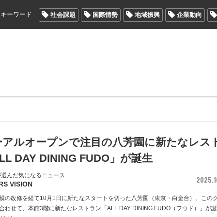
メキーワード
社会課題
国際情勢
地域振興
企業動向
ーアルオープンで注目の八芳園に新たなレス
L DAY DINING FUDO」が誕生
が選んだ気になるニュース
2025.1
RS VISION
模の改修を経て10月1日に新たなスタートを切った八芳園（東京・白金台）。この
わせて、本館3階に新たなレストラン「ALL DAY DINING FUDO（フウド）」が