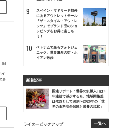
スペイン・マドリード郊外
にあるアウトレットモール
「ザ・スタイル・アウトレ
ッツ」でブランド品のショ
ッピングをお得に楽しも
う！
」
ベトナムで最もフォトジェ
ニック、世界遺産の街・ホ
イアン散歩
0.04
ハイ
てみ
新着記事
国連リポート：世界の飢餓人口は3
年連続で減少するも、地域間格差
は依然として深刻〜2026年の「世
界の食料安全保障と栄養の現状」
一覧へ
ライターピックアップ