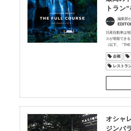
トラン”
編集部
EDITO
日産自動車は地
スが堪能できる、“全
（以下、「THE F
企画
レストラ
オシャ
ジンバラ