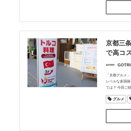
京都三
で高コ
GOTRI
「京都グルメ」
レベルな多国籍
ては？ 今回ご
グルメ