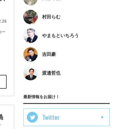
村田らむ
2.26
コー
やまもといちろう
」
吉田豪
渡邉哲也
最新情報をお届け！
Twitter
島
バ