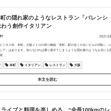
本町の隠れ家のようなレストラン「バレンシ
味わう創作イタリアン
2021.0
P!
ビジネス街、本町。大阪メトロの四つ橋線「本町」駅の近くの古いビルの2階に、
シア」はあります。知らなければ通り過ぎてしまうような隠れ家のようなお店にも
聞
…
ア
本町
イタリアン
レストラン
大阪
本文を読む
ライブと料理を楽しめる、“全長100kmのレ