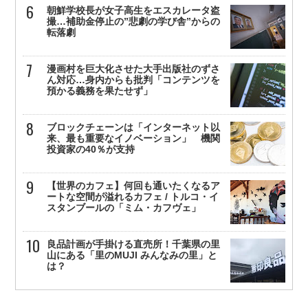
朝鮮学校長が女子高生をエスカレータ盗
撮…補助金停止の”悲劇の学び舎”からの
転落劇
漫画村を巨大化させた大手出版社のずさ
ん対応…身内からも批判「コンテンツを
預かる義務を果たせず」
ブロックチェーンは「インターネット以
来、最も重要なイノベーション」 機関
投資家の40％が支持
【世界のカフェ】何回も通いたくなるア
ートな空間が溢れるカフェ / トルコ・イ
スタンブールの「ミム・カフヴェ」
良品計画が手掛ける直売所！千葉県の里
山にある「里のMUJI みんなみの里」と
は？