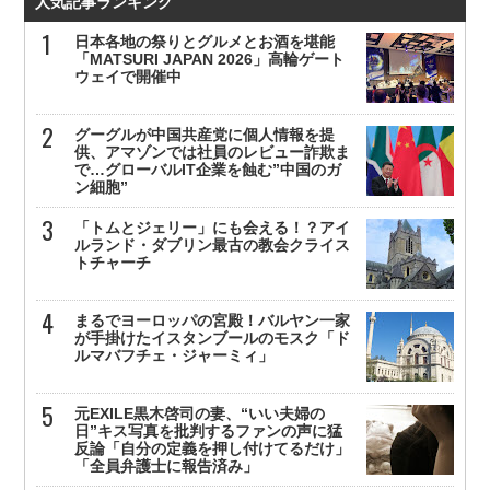
人気記事ランキング
日本各地の祭りとグルメとお酒を堪能
「MATSURI JAPAN 2026」高輪ゲート
ウェイで開催中
グーグルが中国共産党に個人情報を提
供、アマゾンでは社員のレビュー詐欺ま
で…グローバルIT企業を蝕む”中国のガ
ン細胞”
「トムとジェリー」にも会える！？アイ
ルランド・ダブリン最古の教会クライス
トチャーチ
まるでヨーロッパの宮殿！バルヤン一家
が手掛けたイスタンブールのモスク「ド
ルマバフチェ・ジャーミィ」
元EXILE黒木啓司の妻、“いい夫婦の
日”キス写真を批判するファンの声に猛
反論「自分の定義を押し付けてるだけ」
「全員弁護士に報告済み」