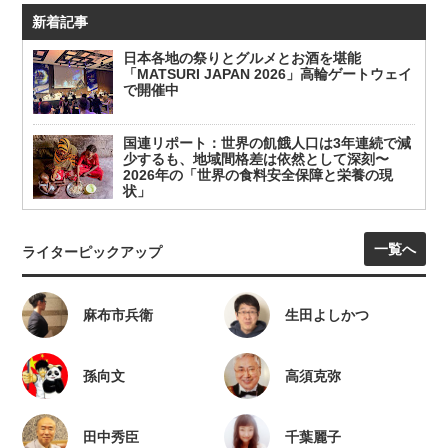
新着記事
日本各地の祭りとグルメとお酒を堪能
「MATSURI JAPAN 2026」高輪ゲートウェイ
で開催中
国連リポート：世界の飢餓人口は3年連続で減
少するも、地域間格差は依然として深刻〜
2026年の「世界の食料安全保障と栄養の現
状」
一覧へ
ライターピックアップ
麻布市兵衛
生田よしかつ
孫向文
高須克弥
田中秀臣
千葉麗子