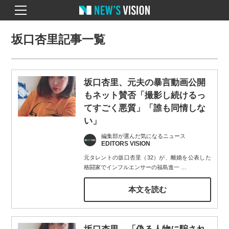
坂口杏里記事一覧
坂口杏里、元夫の暴言動画公開
もネット賛否「撮影し続けるっ
てすごく悪質」「誰も同情しな
い」
編集部が選んだ気になるニュース
EDITORS VISION
元タレントの坂口杏里（32）が、離婚を公表した
格闘家でインフルエンサーの福島進一
…
本文を読む