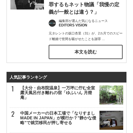
罪するもネット物議「我慢の定
義が一般とは違う？」
編集部が選んだ気になるニュース
EDITORS VISION
元タレントの坂口杏里（31）が、2カ月でのスピー
ド離婚で世間を騒がせたことを謝罪
…
本文を読む
人気記事ランキング
【大分・由布院温泉】一万坪に佇む全室
露天風呂付き離れの宿「ゆふいん 月燈
庵」
中国メーカーの日本工場で「なりすまし
MADE IN JAPAN」が横行か？”静かな侵
略”で就労移民が押し寄せる