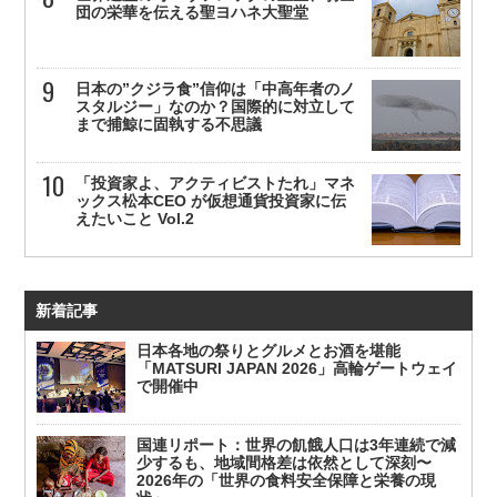
団の栄華を伝える聖ヨハネ大聖堂
日本の”クジラ食”信仰は「中高年者のノ
スタルジー」なのか？国際的に対立して
まで捕鯨に固執する不思議
「投資家よ、アクティビストたれ」マネ
ックス松本CEO が仮想通貨投資家に伝
えたいこと Vol.2
新着記事
日本各地の祭りとグルメとお酒を堪能
「MATSURI JAPAN 2026」高輪ゲートウェイ
で開催中
国連リポート：世界の飢餓人口は3年連続で減
少するも、地域間格差は依然として深刻〜
2026年の「世界の食料安全保障と栄養の現