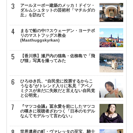
アールヌーボー建築のメッカ！ドイツ・
ダルムシュタットの芸術村「マチルダの
丘」を訪ねて
まるで船の中!?スウェーデン・ヨーテボ
リのマストフッグス教会
(Masthuggskyrkan)
【香川県】瀬戸内の猫島・佐柳島で「飛
び猫」写真を撮ってみた
ひろゆき氏、“自民党に投票するからこ
うなる”がトレンド入りに私見「アベノ
ミクスが未だに失敗だと言えない自民党
と公明党」
『マツコ会議』冨永愛を前にしたマツコ
の嘆きに視聴者ざわつく「日本のモデル
なんてモデルって言わない」
世界遺産の町・ヴァレッタの至宝、騎士