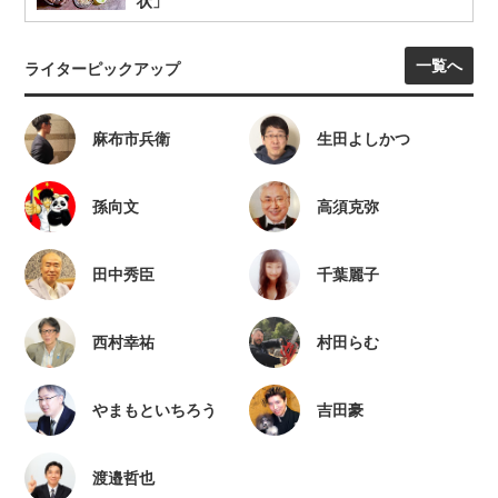
状」
一覧へ
ライターピックアップ
麻布市兵衛
生田よしかつ
孫向文
高須克弥
田中秀臣
千葉麗子
西村幸祐
村田らむ
やまもといちろう
吉田豪
渡邉哲也