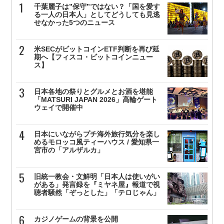
千葉麗子は”保守”ではない？「国を愛す
る一人の日本人」としてどうしても見逃
せなかった5つのニュース
米SECがビットコインETF判断を再び延
期へ【フィスコ・ビットコインニュー
ス】
日本各地の祭りとグルメとお酒を堪能
「MATSURI JAPAN 2026」高輪ゲート
ウェイで開催中
日本にいながらプチ海外旅行気分を楽し
めるモロッコ風ティーハウス / 愛知県一
宮市の「アルザルカ」
旧統一教会・文鮮明「日本人は使いがい
がある」発言録を『ミヤネ屋』報道で視
聴者騒然「ぞっとした」「テロじゃん」
カジノゲームの背景を公開