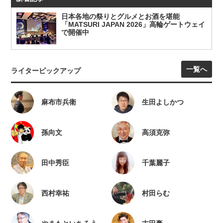
日本各地の祭りとグルメとお酒を堪能
「MATSURI JAPAN 2026」高輪ゲートウェイ
で開催中
一覧へ
ライターピックアップ
麻布市兵衛
生田よしかつ
孫向文
高須克弥
田中秀臣
千葉麗子
西村幸祐
村田らむ