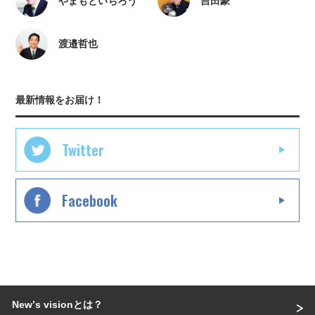
やまもといちろう
吉田豪
渡邉哲也
最新情報をお届け！
Twitter
Facebook
Newʼs visionとは？