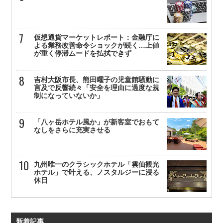
仮想通貨マーケットレポート：金融庁に
よる業務改善命令ショックが続く…上値
が重く停滞ムードを払拭できず
吉村大阪市長、熊田曜子の児童館騒動に
言及で反響続々「安全を理由に過度な規
制になっていないか」
「八ヶ岳ホテル風か」が新客室でおもて
なしをさらに充実させる
九州唯一のクラシックホテル「雲仙観光
ホテル」で叶える、ノスタルジーに浸る
休日
新着記事