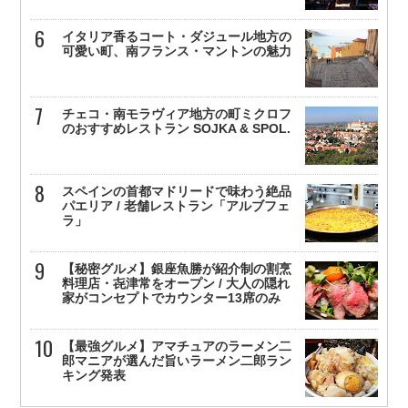
イタリア香るコート・ダジュール地方の
可愛い町、南フランス・マントンの魅力
チェコ・南モラヴィア地方の町ミクロフ
のおすすめレストラン SOJKA & SPOL.
スペインの首都マドリードで味わう絶品
パエリア / 老舗レストラン「アルブフェ
ラ」
【秘密グルメ】銀座魚勝が紹介制の割烹
料理店・㐂津常をオープン / 大人の隠れ
家がコンセプトでカウンター13席のみ
【最強グルメ】アマチュアのラーメン二
郎マニアが選んだ旨いラーメン二郎ラン
キング発表