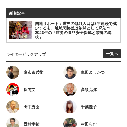
新着記事
国連リポート：世界の飢餓人口は3年連続で減
少するも、地域間格差は依然として深刻〜
2026年の「世界の食料安全保障と栄養の現
状」
一覧へ
ライターピックアップ
麻布市兵衛
生田よしかつ
孫向文
高須克弥
田中秀臣
千葉麗子
西村幸祐
村田らむ