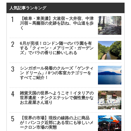
人気記事ランキング
【岐阜・東美濃】大湫宿～大井宿、中津
川宿～馬籠宿の史跡を訪ね、中山道を歩
く
6月が見頃！ロンドン随一のバラ園を有
する「クィーン・メアリーズ・ガーデン
ズ」でバラの香りに酔いしれる
シンガポール発着のクルーズ「ゲンティ
ン ドリーム」/ 8つの客室カテゴリーを
すべてご紹介！
雑貨天国の世界へようこそ！イタリアの
世界遺産・チンクエテッレで個性豊かな
お土産屋さん巡り
【世界の市場】現役の線路の上に商品
が！バンコク近郊にある世にも珍しいメ
ークロン市場の実態