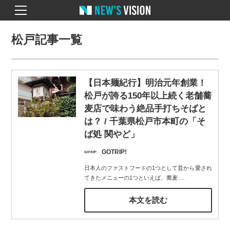
松戸記事一覧
【日本麺紀行】明治元年創業！
松戸が誇る150年以上続く老舗蕎
麦店で味わう絶品手打ちそばと
は？ / 千葉県松戸市本町の「そ
ば処 関やど」
GOTRIP!
日本人のファストフードの1つとして昔から愛され
てきたメニューの1つといえば、蕎麦
…
本文を読む