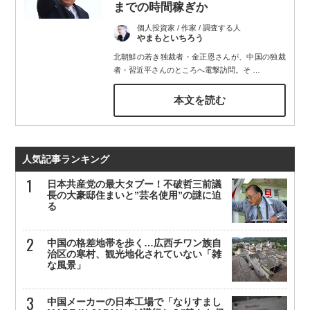
までの時間稼ぎか
個人投資家 / 作家 / 調査する人
やまもといちろう
北朝鮮の若き独裁者・金正恩さんが、中国の独裁
者・習近平さんのところへ電撃訪問。そ
…
本文を読む
人気記事ランキング
日本共産党の最大タブー！不破哲三前議
長の大豪邸住まいと”芸名使用”の謎に迫
る
中国の格差地帯を歩く…広西チワン族自
治区の寒村、観光地化されていない「雑
な風景」
中国メーカーの日本工場で「なりすまし