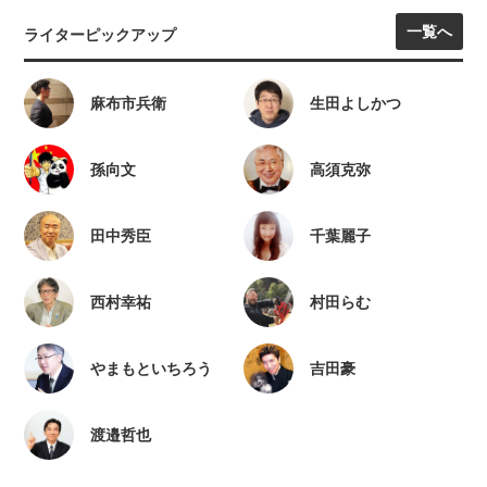
一覧へ
ライターピックアップ
麻布市兵衛
生田よしかつ
孫向文
高須克弥
田中秀臣
千葉麗子
西村幸祐
村田らむ
やまもといちろう
吉田豪
渡邉哲也