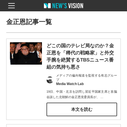
金正恩記事一覧
どこの国のテレビ局なのか？金
正恩を「稀代の戦略家」と外交
手腕を絶賛するTBSニュース番
組の気持ち悪さ
メディアの偏向報道を監視する有志グルー
プ
Media Watch Lab
19日、中国・北京を訪問し習近平国家主席と首脳
会談した北朝鮮の金正恩党委員長が、
…
本文を読む