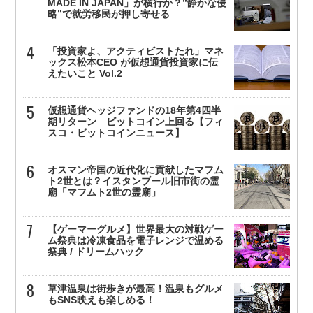
MADE IN JAPAN」が横行か？”静かな侵
略”で就労移民が押し寄せる
「投資家よ、アクティビストたれ」マネ
ックス松本CEO が仮想通貨投資家に伝
えたいこと Vol.2
仮想通貨ヘッジファンドの18年第4四半
期リターン ビットコイン上回る【フィ
スコ・ビットコインニュース】
オスマン帝国の近代化に貢献したマフム
ト2世とは？イスタンブール旧市街の霊
廟「マフムト2世の霊廟」
【ゲーマーグルメ】世界最大の対戦ゲー
ム祭典は冷凍食品を電子レンジで温める
祭典 / ドリームハック
草津温泉は街歩きが最高！温泉もグルメ
もSNS映えも楽しめる！