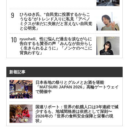
ひろゆき氏、“自民党に投票するからこ
うなる”がトレンド入りに私見「アベノ
ミクスが未だに失敗だと言えない自民党
と公明党」
ryuchell、性に悩んだ過去を涙ながらに
告白するも賛否の声「みんなが自分らし
く生きられるように」「ノンケのぺこに
背負わすな」
新着記事
日本各地の祭りとグルメとお酒を堪能
「MATSURI JAPAN 2026」高輪ゲートウェイ
で開催中
国連リポート：世界の飢餓人口は3年連続で減
少するも、地域間格差は依然として深刻〜
2026年の「世界の食料安全保障と栄養の現
状」