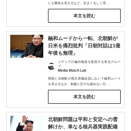
にも難色を見せるなど、目まぐるしく揺
…
本文を読む
融和ムードから一転、北朝鮮が
日米を痛烈批判「日朝対話は1億
年後も無理」
メディアの偏向報道を監視する有志グルー
プ
Media Watch Lab
韓国と北朝鮮が南北首脳会談において融和ムード
を見せるなか、制裁と圧力を緩めない日
…
本文を読む
北朝鮮問題は平和と安定への雪
解けか、単なる核兵器実践配備