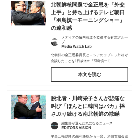
北朝鮮核問題で金正恩を「外交
上手」と持ち上げるテレビ朝日
『羽鳥慎一モーニングショー』
の違和感
メディアの偏向報道を監視する有志グルー
プ
Media Watch Lab
北朝鮮の金正恩委員長とロシアのラブロフ外相が
会談したことを1日放送の『羽鳥慎一モ
…
本文を読む
脱北者・川崎栄子さんが悲痛な
叫び「ほんとに韓国はバカ」揺
さぶり続ける南北朝鮮の欺瞞
編集部が選んだ気になるニュース
EDITORS VISION
平昌五輪以降の融和路線から一変、米朝首脳会談