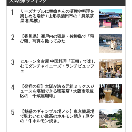
人気記事ランキング
リーズナブルに舞娘さんの演舞や料理を
楽しめる場所 / 山形県酒田市の「舞娘茶
屋 相馬樓」
【香川県】瀬戸内の猫島・佐柳島で「飛
び猫」写真を撮ってみた
ヒルトン名古屋 中国料理「王朝」で楽し
むモダンチャイニーズ・ランチビュッフ
ェ
【発祥の店】大阪が誇る元祖ミックスジ
ュースを堪能できる喫茶店 / 大阪市浪速
区の「千成屋珈琲」
【魅惑のギャンブル場メシ】東京競馬場
で味わいたい最高のホルモン焼き / 豚や
の「牛ホルモン焼き」