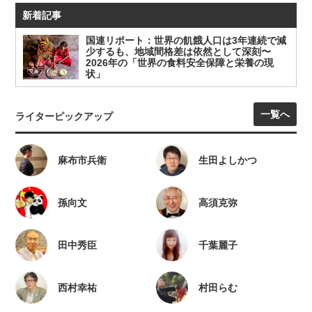
新着記事
国連リポート：世界の飢餓人口は3年連続で減
少するも、地域間格差は依然として深刻〜
2026年の「世界の食料安全保障と栄養の現
状」
一覧へ
ライターピックアップ
麻布市兵衛
生田よしかつ
孫向文
高須克弥
田中秀臣
千葉麗子
西村幸祐
村田らむ