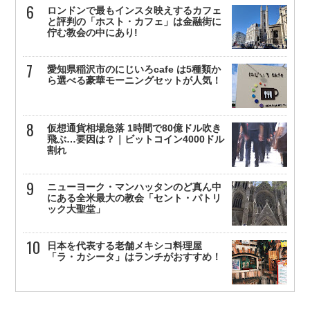
ロンドンで最もインスタ映えするカフェ
と評判の「ホスト・カフェ」は金融街に
佇む教会の中にあり!
愛知県稲沢市のにじいろcafe は5種類か
ら選べる豪華モーニングセットが人気！
仮想通貨相場急落 1時間で80億ドル吹き
飛ぶ…要因は？｜ビットコイン4000ドル
割れ
ニューヨーク・マンハッタンのど真ん中
にある全米最大の教会「セント・パトリ
ック大聖堂」
日本を代表する老舗メキシコ料理屋
「ラ・カシータ」はランチがおすすめ！