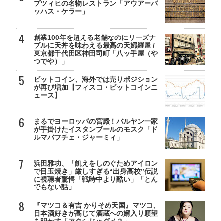
プツィヒの名物レストラン「アウアーバ
ッハス・ケラー」
創業100年を超える老舗なのにリーズナ
ブルに天丼を味わえる最高の天婦羅屋 /
東京都千代田区神田司町「八ッ手屋（や
つでや）」
ビットコイン、海外では売りポジション
が再び増加【フィスコ・ビットコインニ
ュース】
まるでヨーロッパの宮殿！バルヤン一家
が手掛けたイスタンブールのモスク「ド
ルマバフチェ・ジャーミィ」
浜田雅功、「飢えをしのぐためアイロン
で目玉焼き」厳しすぎる“出身高校”伝説
に視聴者驚愕「戦時中より酷い」「とん
でもない話」
『マツコ＆有吉 かりそめ天国』マツコ、
日本酒好きが高じて酒蔵への婿入り願望