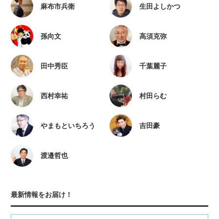
麻布市兵衛
生田よしかつ
孫向文
高須克弥
田中秀臣
千葉麗子
西村幸祐
村田らむ
やまもといちろう
吉田豪
渡邉哲也
最新情報をお届け！