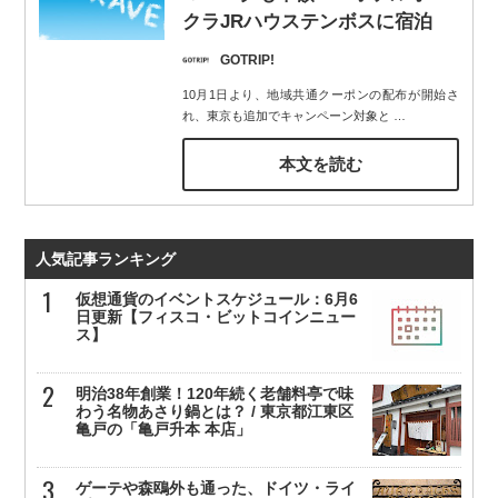
クラJRハウステンボスに宿泊
GOTRIP!
10月1日より、地域共通クーポンの配布が開始さ
れ、東京も追加でキャンペーン対象と
…
本文を読む
人気記事ランキング
仮想通貨のイベントスケジュール：6月6
日更新【フィスコ・ビットコインニュー
ス】
明治38年創業！120年続く老舗料亭で味
わう名物あさり鍋とは？ / 東京都江東区
亀戸の「亀戸升本 本店」
ゲーテや森鴎外も通った、ドイツ・ライ