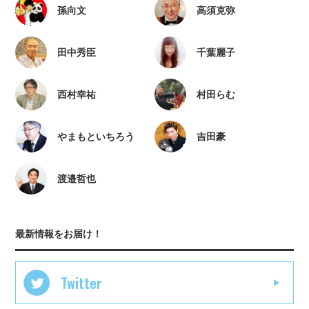
孫向文
高須克弥
田中秀臣
千葉麗子
西村幸祐
村田らむ
やまもといちろう
吉田豪
渡邉哲也
最新情報をお届け！
Twitter