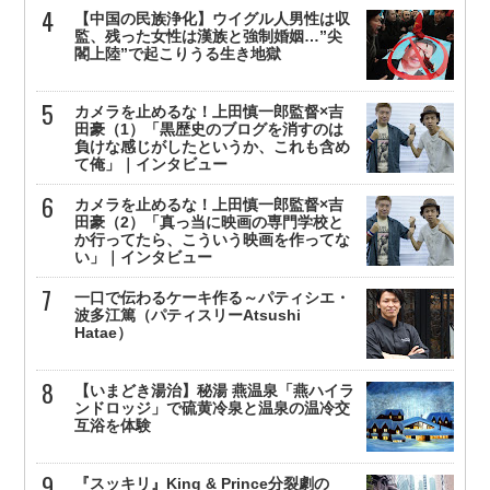
【中国の民族浄化】ウイグル人男性は収
監、残った女性は漢族と強制婚姻…”尖
閣上陸”で起こりうる生き地獄
カメラを止めるな！上田慎一郎監督×吉
田豪（1）「黒歴史のブログを消すのは
負けな感じがしたというか、これも含め
て俺」｜インタビュー
カメラを止めるな！上田慎一郎監督×吉
田豪（2）「真っ当に映画の専門学校と
か行ってたら、こういう映画を作ってな
い」｜インタビュー
一口で伝わるケーキ作る～パティシエ・
波多江篤（パティスリーAtsushi
Hatae）
【いまどき湯治】秘湯 燕温泉「燕ハイラ
ンドロッジ」で硫黄冷泉と温泉の温冷交
互浴を体験
『スッキリ』King & Prince分裂劇の