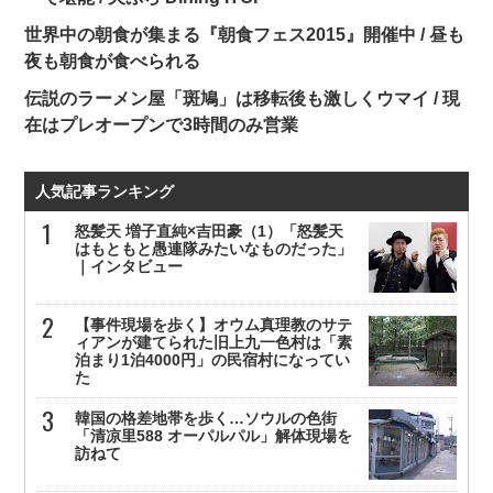
世界中の朝食が集まる『朝食フェス2015』開催中 / 昼も
夜も朝食が食べられる
伝説のラーメン屋「斑鳩」は移転後も激しくウマイ / 現
在はプレオープンで3時間のみ営業
人気記事ランキング
怒髪天 増子直純×吉田豪（1）「怒髪天
はもともと愚連隊みたいなものだった」
｜インタビュー
【事件現場を歩く】オウム真理教のサテ
ィアンが建てられた旧上九一色村は「素
泊まり1泊4000円」の民宿村になってい
た
韓国の格差地帯を歩く…ソウルの色街
「清凉里588 オーパルパル」解体現場を
訪ねて