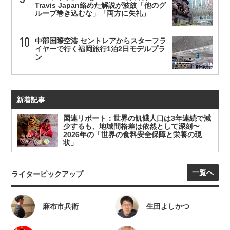
Travis Japan絡めた解説が波紋「他のグ
ループ巻き込むな」「両方に失礼」
中部国際空港 セントレアからスターフラ
イヤーで行く福岡旅行1泊2日モデルプラ
ン
新着記事
国連リポート：世界の飢餓人口は3年連続で減
少するも、地域間格差は依然として深刻〜
2026年の「世界の食料安全保障と栄養の現
状」
一覧へ
ライターピックアップ
麻布市兵衛
生田よしかつ