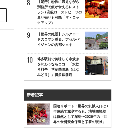
【驚愕】恐怖に震えながら
刑務所で飯が食えるレスト
ラン / 高級ローストビーフの
量り売りも可能「ザ・ロッ
クアップ」
【世界の絶景】シルクロー
ドのロマン香る、アゼルバ
イジャンの古都シェキ
博多駅前で美味しく水炊き
を味わうならココ！「水炊
き料亭 博多華味鳥（はな
みどり）」博多駅前店
新着記事
国連リポート：世界の飢餓人口は3
年連続で減少するも、地域間格差
は依然として深刻〜2026年の「世
界の食料安全保障と栄養の現状」