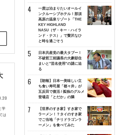
一度は泊まりたいオールイ
ンクルーシブホテル！那須
高原の温泉リゾート「THE
KEY HIGHLAND
NASU（ザ・キー・ハイラ
ンド・ナス）」で贅沢なひ
と時を過ごそう
日本共産党の最大タブー！
不破哲三前議長の大豪邸住
まいと”芸名使用”の謎に迫
る
大
【朗報】日本一美味しい立
ち食い寿司屋「都々井」が
五反田で復活 / 孤独のグルメ
0.20
登場店「とだか」の隣
と学
【世界のすき家】すき家で
ラーメン！？タイのすき家
ては
でご当地「チリドラゴンラ
ーメン」を食べてみた