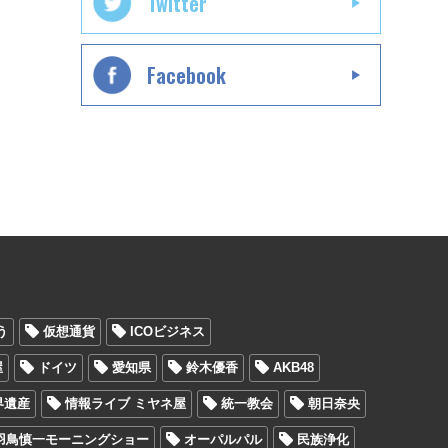
Twitter
Facebook
う
仮想通貨
ICOビジネス
屋
ドイツ
愛知県
鈴木優香
AKB48
界遺産
情報ライブ ミヤネ屋
統一教会
朝日奈央
羽鳥慎一モーニングショー
オーパルパル
民族浄化