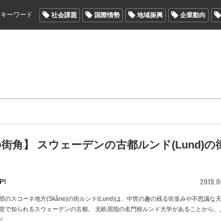
メキーワード
社会課題
国際情勢
地域振興
企業動向
街角】 スウェーデンの古都ルンド(Lund)の
2019.0
P!
のスコーネ地方(Skåne)の街ルンド(Lund)は、中世の趣の残る街並みや不思議な
堂で知られるスウェーデンの古都。 北欧屈指の名門校ルンド大学があることから、
が
…