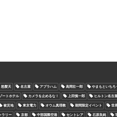
怒髪天
名古屋
アブラハム
高岡壮一郎
やまもといちろ
ゾートホテル
カメラを止めるな！
上田慎一郎
ヒルトン名古
被災地
東京電力
オウム真理教
期間限定イベント
世
ャラリー
京都
中部国際空港
セントレア
石原良純