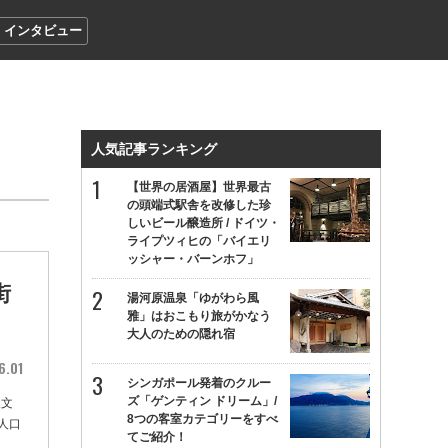
インタビュー
人気記事ランキング
【世界の居酒屋】世界最古
の頭端式駅舎を改修した珍
しいビール醸造所 / ドイツ・
ライプツィヒの「バイエリ
ッシャー・バーンホフ」
街
湯河原温泉「ゆがわら風
雅」はおこもり旅がかなう
大人のための隠れ宿
6.01
シンガポール発着のクルー
ズ「ゲンティン ドリーム」/
天文
8つの客室カテゴリーをすべ
人口
てご紹介！