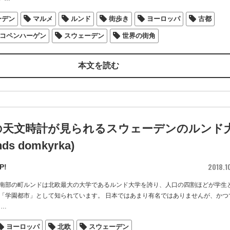
ーデン
マルメ
ルンド
街歩き
ヨーロッパ
古都
コペンハーゲン
スウェーデン
世界の街角
本文を読む
紀の天文時計が見られるスウェーデンのルンド
ds domkyrka)
2018.1
P!
南部の町ルンドは北欧最大の大学であるルンド大学を誇り、人口の四割ほどが学生
「学園都市」として知られています。 日本ではあまり有名ではありませんが、かつ
…
ヨーロッパ
北欧
スウェーデン