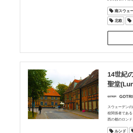
南スウェ
北欧
14世
聖堂(Lun
GOTRI
スウェーデンの
校関係者である
西の都のロンド
ルンド