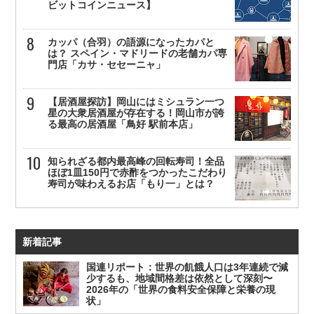
ビットコインニュース】
カッパ（合羽）の語源になったカパと
は？ スペイン・マドリードの老舗カパ専
門店「カサ・セセーニャ」
【居酒屋探訪】岡山にはミシュラン一つ
星の大衆居酒屋が存在する！岡山市が誇
る最高の居酒屋「鳥好 駅前本店」
知られざる都内最高峰の回転寿司！全品
ほぼ1皿150円で赤酢をつかったこだわり
寿司が味わえるお店「もり一」とは？
新着記事
国連リポート：世界の飢餓人口は3年連続で減
少するも、地域間格差は依然として深刻〜
2026年の「世界の食料安全保障と栄養の現
状」