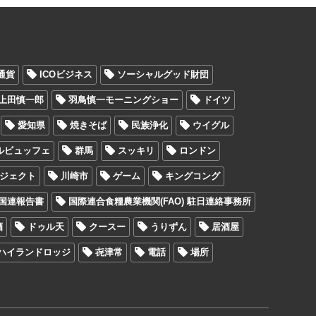
通貨
ICOビジネス
ソーシャルグッド財団
上田慎一郎
羽鳥慎一モーニングショー
ドイツ
愛知県
焼きそば
民族浄化
ウイグル
ルビュッフェ
群馬
スッキリ
ロンドン
ジェクト
川崎市
ゲーム
キングコング
国連報告書
国際連合食糧農業機関(FAO) 駐日連絡事務所
酒
ドゥル天
クースー
うりずん
居酒屋
ハイランドロッジ
㐂津常
電話
場所