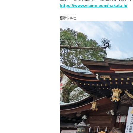
https://www.viainn.com/hakata-h/
櫛田神社