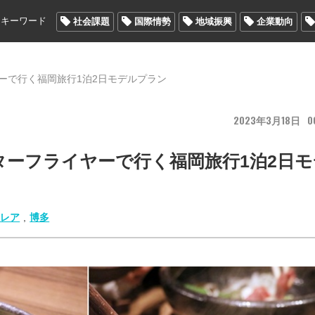
メキーワード
社会課題
国際情勢
地域振興
企業動向
ーで行く福岡旅行1泊2日モデルプラン
2023
3
18
0
ターフライヤーで行く福岡旅行1泊2日モ
トレア
,
博多