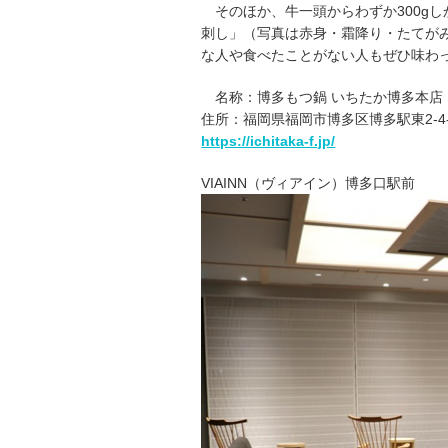
そのほか、牛一頭からわずか300g
刺し」（写真は赤身・霜降り・たてが
な人や食べたことがない人もぜひ味わ
名称：博多もつ鍋 いちたか博多本店
住所：福岡県福岡市博多区博多駅東2-4-
https://ichitaka-f.jp/
VIAINN（ヴィアイン）博多口駅前