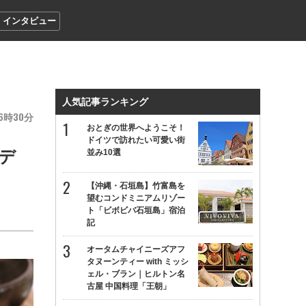
インタビュー
人気記事ランキング
6
30
おとぎの世界へようこそ！
ドイツで訪れたい可愛い街
デ
並み10選
【沖縄・石垣島】竹富島を
望むコンドミニアムリゾー
ト「ビボビバ石垣島」宿泊
記
オータムチャイニーズアフ
タヌーンティー with ミッシ
ェル・ブラン｜ヒルトン名
古屋 中国料理「王朝」