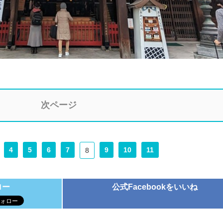
次ページ
4
5
6
7
9
10
11
8
ロー
公式Facebookをいいね