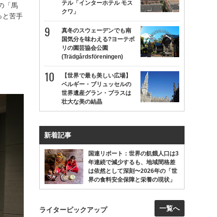
テル「インターホテル モス
の「馬
クワ」
っと苦手
真冬のスウェーデンでも南
国気分を味わえる?ヨーテボ
リの園芸協会公園
(Trädgårdsföreningen)
【世界で最も美しい広場】
ベルギー・ブリュッセルの
世界遺産グラン・プラスは
壮大な美の結晶
新着記事
国連リポート：世界の飢餓人口は3
年連続で減少するも、地域間格差
は依然として深刻〜2026年の「世
界の食料安全保障と栄養の現状」
一覧へ
ライターピックアップ