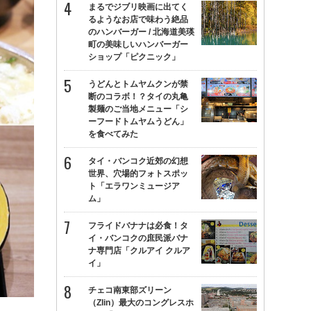
まるでジブリ映画に出てく
るようなお店で味わう絶品
のハンバーガー / 北海道美瑛
町の美味しいハンバーガー
ショップ「ピクニック」
うどんとトムヤムクンが禁
断のコラボ！？タイの丸亀
製麺のご当地メニュー「シ
ーフードトムヤムうどん」
を食べてみた
タイ・バンコク近郊の幻想
世界、穴場的フォトスポッ
ト「エラワンミュージア
ム」
フライドバナナは必食！タ
イ・バンコクの庶民派バナ
ナ専門店「クルアイ クルア
イ」
チェコ南東部ズリーン
（Zlin）最大のコングレスホ