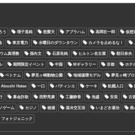
ろう
増子直純
怒髪天
アブラハム
高岡壮一郎
仮想
地
東京電力
水曜日のダウンタウン
カメラを止めるな！
ウム真理教
孫向文
石原良純
ヒルトン名古屋
朝日奈央
ル
期間限定イベント
中国
Mギャラリー
京都
ホテ
ベトナム
夢見ヶ崎動物公園
地域循環モデル
夢見ヶ崎プロ
sushi Hatae
一口
パティシエ
ケーキ
飢餓人口
行
募金詐欺
西野亮廣
工藤静香
泡盛
安里
古
ノゲーム
カジノ
秘湯
温冷交互浴
いまどき湯治
燕
フォトジェニック