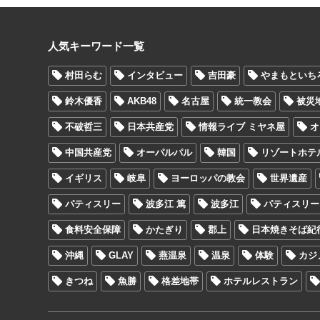
人気キーワード一覧
村田らむ
インタビュー
吉田豪
やまもといち
鈴木優香
AKB48
名古屋
統一教会
被災
不破哲三
日本共産党
情報ライブ ミヤネ屋
オ
中国共産党
オーパルパル
韓国
リゾートホテ
イギリス
岐阜
ヨーロッパの教会
世界遺産
パティスリー
波多江 篤
波多江
パティスリー At
食料安全保障
かたぎり
郡上
日本焼きそば紀
沖縄
GLAY
燕温泉
温泉
体験
カジ
きつね
魚勝
格差地帯
ホテルレストラン