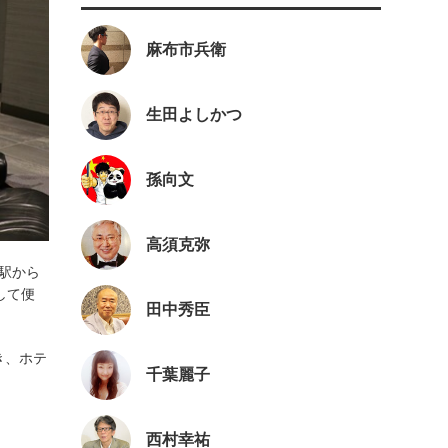
麻布市兵衛
生田よしかつ
孫向文
高須克弥
多駅から
して便
田中秀臣
き、ホテ
千葉麗子
西村幸祐