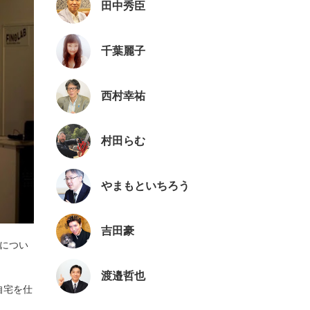
田中秀臣
千葉麗子
西村幸祐
村田らむ
やまもといちろう
吉田豪
につい
渡邉哲也
自宅を仕