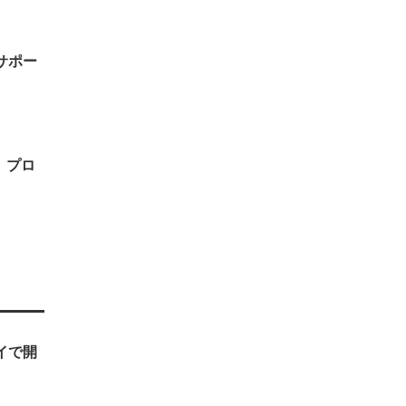
サポー
」プロ
ェイで開