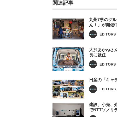
関連記事
九州7県のグ
ん！」が開催
EDITORS 
大沢あかねさ
長に就任
EDITORS 
日産の「キャ
EDITORS 
建設、小売、
でNTTソノリ