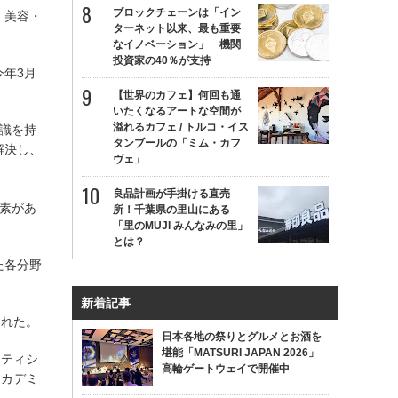
ブロックチェーンは「イン
、美容・
ターネット以来、最も重要
なイノベーション」 機関
投資家の40％が支持
年3月
【世界のカフェ】何回も通
いたくなるアートな空間が
溢れるカフェ / トルコ・イス
識を持
タンブールの「ミム・カフ
解決し、
ヴェ」
。
良品計画が手掛ける直売
素があ
所！千葉県の里山にある
「里のMUJI みんなみの里」
とは？
た各分野
新着記事
われた。
日本各地の祭りとグルメとお酒を
堪能「MATSURI JAPAN 2026」
ーティシ
高輪ゲートウェイで開催中
アカデミ