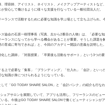
師、理容師、アイリスト、ネイリスト、メイクアップアーティストなど
スが安心して働けるように様々な支援を行なっている一般社団法人だ。
リーランスで活動するために必要な知識を学ぶ場として立ち上げられ、今
ンス協会の石原一樹理事長（写真、左から2番目の人物）は、「必要な知
リーランスになってから学べる機会があることが重要。そうした課題を
材の育成に寄与できれば」と、今回のアカデミー開設の意義を説明した
特化した講師」「対面授業」「卒業後も活動をサポート」という3つの要
する上で必要な「集客」「ブランディング」「仕入れ」「会計」といっ
要な知識が身につけられるようになっている。
「GO TODAY SHAiRE SALON」と「会計バンク」の紹介も行な
ONは全国にシェアサロンを展開していて、アプリも活用し、フリーランスのビュ
。今後はGO TODAY SHAiRE SALONで働くビューティシャンが