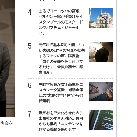
まるでヨーロッパの宮殿！
バルヤン一家が手掛けたイ
スタンブールのモスク「ド
ルマバフチェ・ジャーミ
ィ」
元EXILE黒木啓司の妻、“い
い夫婦の日”キス写真を批判
するファンの声に猛反論
「自分の定義を押し付けて
るだけ」「全員弁護士に報
告済み」
朝鮮学校長が女子高生をエ
スカレータ盗撮…補助金停
止の”悲劇の学び舎”からの
転落劇
漫画村を巨大化させた大手
出版社のずさん対応…身内
説明会を
からも批判「コンテンツを
預かる義務を果たせず」