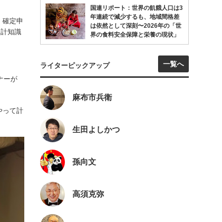
国連リポート：世界の飢餓人口は3
年連続で減少するも、地域間格差
、確定申
は依然として深刻〜2026年の「世
会計知識
界の食料安全保障と栄養の現状」
一覧へ
ライターピックアップ
ナーが
麻布市兵衛
やって計
生田よしかつ
孫向文
高須克弥