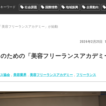
メキーワード
社会課題
国際情勢
地域振興
企業動向
「美容フリーランスアカデミー」が始動
2024
2
21
1
スのための「美容フリーランスアカデミ
ンス協会
,
美容業界
,
美容フリーランスアカデミー
,
フリーランス