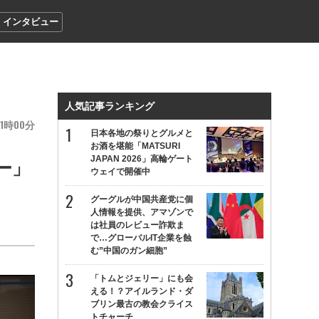
インタビュー
人気記事ランキング
1
00
日本各地の祭りとグルメと
お酒を堪能「MATSURI
JAPAN 2026」高輪ゲート
ー」
ウェイで開催中
グーグルが中国共産党に個
人情報を提供、アマゾンで
は社員のレビュー詐欺ま
で…グローバルIT企業を蝕
む”中国のガン細胞”
「トムとジェリー」にも会
える！？アイルランド・ダ
ブリン最古の教会クライス
トチャーチ