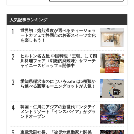
人気記事ランキング
世界初！焙煎温度が選べるティージェラ
ートカフェで静岡市のお茶スイーツ文化
を楽しもう！
ヒルトン名古屋 中国料理「王朝」にて四
川料理フェア〈刺激的麻辣味〉サマーチ
ャイニーズビュッフェ開催中
愛知県稲沢市のにじいろcafe は5種類か
ら選べる豪華モーニングセットが人気！
韓国・仁川にアジアの新世代エンタテイ
メントリゾート「インスパイア」がグラ
ンドオープン
東電元副社長、「被災地運動家と関係