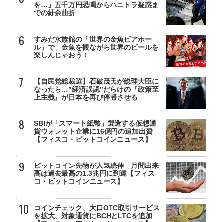
を…」五千万円恐喝からハニトラ疑惑ま
での紆余曲折
すみだ水族館の「世界の金魚ビアホー
ル」で、金魚を観ながら世界のビールを
楽しんじゃおう！
【自民党総裁選】石破茂氏が総理大臣に
なったら…”経済誤認”だらけの『政策至
上主義』が日本を再び停滞させる
SBIが「スマート紙幣」製造する仮想通
貨ウォレット企業に16億円の追加出資
【フィスコ・ビットコインニュース】
ビットコイン先物が人気続伸 月間出来
高は過去最高の1.3兆円に到達【フィス
コ・ビットコインニュース】
コインチェック、大口OTC取引サービス
を拡大、対象通貨にBCHとLTCを追加