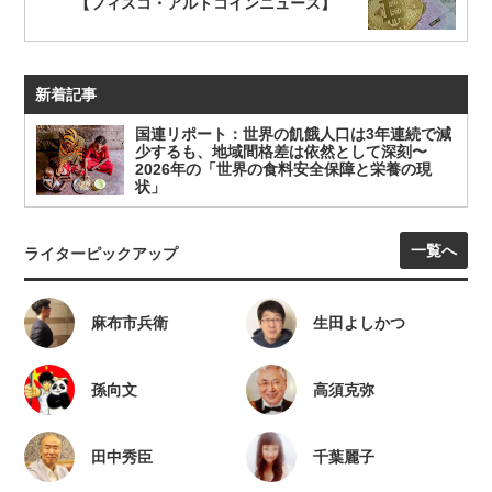
【フィスコ・アルトコインニュース】
新着記事
国連リポート：世界の飢餓人口は3年連続で減
少するも、地域間格差は依然として深刻〜
2026年の「世界の食料安全保障と栄養の現
状」
一覧へ
ライターピックアップ
麻布市兵衛
生田よしかつ
孫向文
高須克弥
田中秀臣
千葉麗子