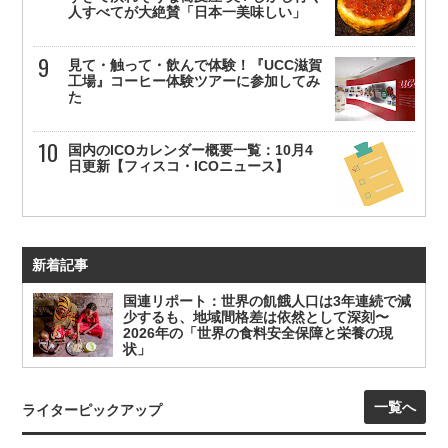
人すべてが大絶賛「日本一美味しい」
見て・触って・飲んで体験！『UCC滋賀
工場』コーヒー体験ツアーに参加してみ
た
国内のICOカレンダー概要一覧：10月4
日更新【フィスコ・ICOニュース】
新着記事
国連リポート：世界の飢餓人口は3年連続で減
少するも、地域間格差は依然として深刻〜
2026年の「世界の食料安全保障と栄養の現
状」
一覧へ
ライターピックアップ