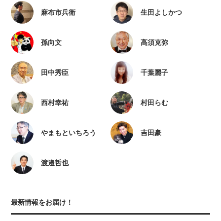
麻布市兵衛
生田よしかつ
孫向文
高須克弥
田中秀臣
千葉麗子
西村幸祐
村田らむ
やまもといちろう
吉田豪
渡邉哲也
最新情報をお届け！