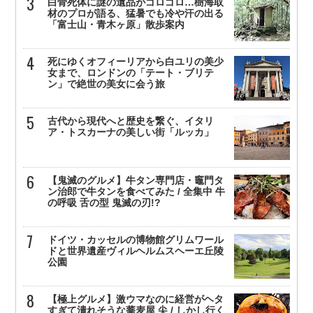
白骨死体に謎の遺品がゴロゴロ…樹海取
材のプロが語る、猛暑でも冷や汗の出る
「富士山・青木ヶ原」散歩案内
死にゆくオフィーリアから白ユリの美少
女まで、ロンドンの「テート・ブリテ
ン」で絶世の美女に会う旅
古代から現代へと歴史を繋ぐ、イタリ
ア・トスカーナの美しい街「ルッカ」
【鬼滅のグルメ】牛タン専門店・竈門タ
ン治郎で牛タンを食べてみた / 全集中 牛
の呼吸 舌の型 鬼滅の刃!?
ドイツ・カッセルの博物館グリムワール
ドと世界遺産ヴィルヘルムスヘーエ丘陵
公園
【極上グルメ】激ウマなのに経営がヘタ
すぎて潰れそうな蕎麦屋 尖 / しかし行く