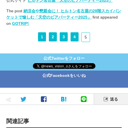
公式サイト
ヒルトン名古屋「天空のビアパーティー2025」
The post
納涼会や懇親会に！ ヒルトン名古屋の28階スカイバン
ケットで愉しむ「天空のビアパーティー2025」
first appeared
on
GOTRIP!
.
1
2
3
4
5
公式Twitterをフォロー
公式Facebookをいいね
送る
関連記事