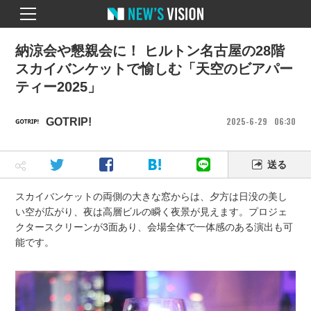
納涼会や懇親会に！ ヒルトン名古屋の28階
スカイバンケットで愉しむ「天空のビアパー
ティー2025」
2025
6
29
06
30
GOTRIP!
送る
スカイバンケットの両側の大きな窓からは、夕方は日没の美し
い空が広がり、夜は高層ビルの瞬く夜景が見えます。プロジェ
クタースクリーンが3面あり、会場全体で一体感のある演出も可
能です。