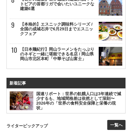
トビアの首都リガで会いたいユニークな
建築6選
【本格的】エスニック調味料シリーズ /
全国の成城石井で6月29日までエスニッ
クフェア
【日本麺紀行】岡山ラーメンをたっぷり
のネギと一緒に堪能できる名店 / 岡山県
岡山市北区本町「中華そば山富士」
新着記事
国連リポート：世界の飢餓人口は3年連続で減
少するも、地域間格差は依然として深刻〜
2026年の「世界の食料安全保障と栄養の現
状」
一覧へ
ライターピックアップ