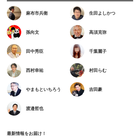
麻布市兵衛
生田よしかつ
孫向文
高須克弥
田中秀臣
千葉麗子
西村幸祐
村田らむ
やまもといちろう
吉田豪
渡邉哲也
最新情報をお届け！