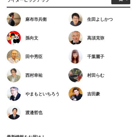
ライターピックアップ
麻布市兵衛
生田よしかつ
孫向文
高須克弥
田中秀臣
千葉麗子
西村幸祐
村田らむ
やまもといちろう
吉田豪
渡邉哲也