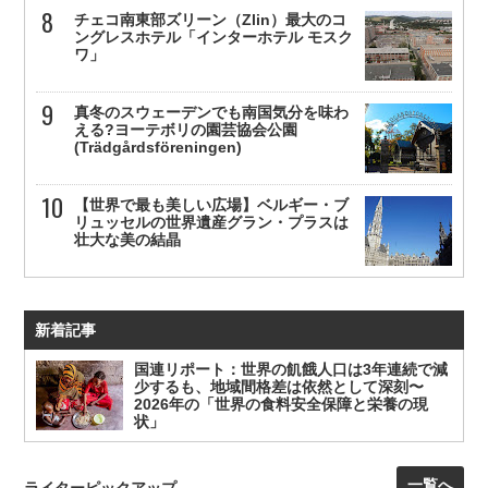
チェコ南東部ズリーン（Zlin）最大のコ
ングレスホテル「インターホテル モスク
ワ」
真冬のスウェーデンでも南国気分を味わ
える?ヨーテボリの園芸協会公園
(Trädgårdsföreningen)
【世界で最も美しい広場】ベルギー・ブ
リュッセルの世界遺産グラン・プラスは
壮大な美の結晶
新着記事
国連リポート：世界の飢餓人口は3年連続で減
少するも、地域間格差は依然として深刻〜
2026年の「世界の食料安全保障と栄養の現
状」
一覧へ