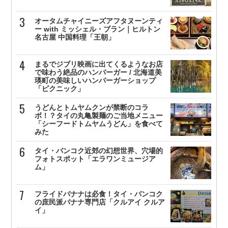
オータムチャイニーズアフタヌーンティ
ー with ミッシェル・ブラン｜ヒルトン
名古屋 中国料理「王朝」
まるでジブリ映画に出てくるようなお店
で味わう絶品のハンバーガー / 北海道美
瑛町の美味しいハンバーガーショップ
「ピクニック」
うどんとトムヤムクンが禁断のコラ
ボ！？タイの丸亀製麺のご当地メニュー
「シーフードトムヤムうどん」を食べて
みた
タイ・バンコク近郊の幻想世界、穴場的
フォトスポット「エラワンミュージア
ム」
フライドバナナは必食！タイ・バンコク
の庶民派バナナ専門店「クルアイ クルア
イ」