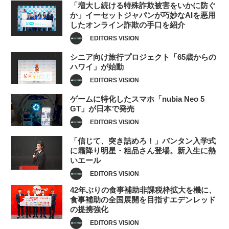
「増大し続ける特殊詐欺被害をいかに防ぐ
か」イーセットジャパンが巧妙なAIを悪用
したオンライン詐欺の手口を紹介
EDITORS VISION
シニア向け旅行プロジェクト「65歳からの
ハワイ」が始動
EDITORS VISION
ゲームに特化したスマホ「nubia Neo 5
GT」が日本で発売
EDITORS VISION
「信じて、突き詰めろ！」バンタン入学式
に霜降り明星・粗品さん登場。新入生に熱
いエール
EDITORS VISION
42年ぶりの食事補助非課税枠拡大を機に、
食事補助の全国展開を目指すエデンレッド
の提携強化
EDITORS VISION