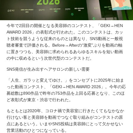
今年で2回目の開催となる美容師のコンテスト、「GEKI→HEN
AWARD 2026」の表彰式が行われた。このコンテストは、カッ
ト技術を競うような従来のものとは異なり、SNS動画と一般視
聴者審査で評価される。Before→Afterの“激変”ぶりを動画の軸
に置きつつも、美容師に求められるあらゆるスキルを短い動画
の中に収めるという次世代型のコンテストだ。
SNS発信が生み出すヘアサロンの新しい需要
「人生、ガラッと変えてゆけ。」をコンセプトに2025年に始ま
った動画コンテスト、「GEKI→HEN AWARD 2026」。今年の応
募総数は890作品で昨年の753作品を上回る応募となり、このほ
ど表彰式が東京・渋谷で行われた。
もともとは2020年、コロナ禍で美容室に行きたくてもなかなか
行けない客と美容師を動画でつなぐ取り組みがコンテストの原
点にあるという。いまやSNS投稿は美容師にとって欠かせない
営業活動のひとつになっている。