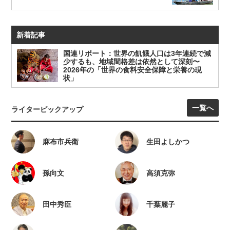
新着記事
国連リポート：世界の飢餓人口は3年連続で減
少するも、地域間格差は依然として深刻〜
2026年の「世界の食料安全保障と栄養の現
状」
一覧へ
ライターピックアップ
麻布市兵衛
生田よしかつ
孫向文
高須克弥
田中秀臣
千葉麗子