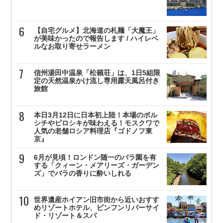
【自宅グルメ】北海道の札麺「大魔王」
が美味かったので報告します / ハイレベ
ルなお取り寄せラーメン
信州湯田中温泉「松籟荘」は、1日5組限
定の天然温泉かけ流し専用露天風呂付き
旅館
本日3月12日に日本初上陸！本場のボル
シチやピロシキが味わえる！モスクワで
人気の老舗ロシア料理店『ゴドノフ東
京』
6月が見頃！ロンドン随一のバラ園を有
する「クィーン・メアリーズ・ガーデン
ズ」でバラの香りに酔いしれる
世界遺産ホイアン旧市街から近いおすす
めリゾートホテル、ビンフンリバーサイ
ド・リゾート＆スパ