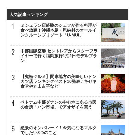
人気記事ランキング
ミシュラン店経験のシェフが作る料理が
食べ放題！沖縄本島・恩納村のオールイ
ンクルーシブリゾート「U-MUI」
中部国際空港 セントレアからスターフラ
イヤーで行く福岡旅行1泊2日モデルプラ
ン
【究極グルメ】関東地方の美味しいトン
カツ店ランキングベスト10発表 / キセキ
食堂や丸山吉平など
ベトナム中部ダナンの中心地にある市民
の台所「ハン市場」でアオザイを買う
絶景のオンパレード！今気になるマルタ
でしたい8つのこと