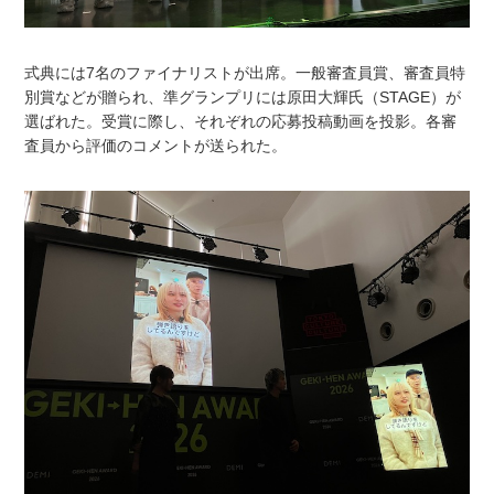
式典には7名のファイナリストが出席。一般審査員賞、審査員特
別賞などが贈られ、準グランプリには原田大輝氏（STAGE）が
選ばれた。受賞に際し、それぞれの応募投稿動画を投影。各審
査員から評価のコメントが送られた。