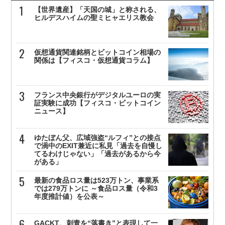
【世界遺産】「天国の城」と称される、
ヒルデスハイムの聖ミヒャエリス教会
仮想通貨関連銘柄とビットコイン相場の
関係は【フィスコ・仮想通貨コラム】
フランス中央銀行がデジタルユーロの実
証実験に成功【フィスコ・ビットコイン
ニュース】
ゆたぼん父、広域強盗“ルフィ”との接点
で渦中のEXIT兼近に私見「過去を自慢し
てるわけじゃない」「過去があるから今
がある」
最新の食品ロス量は523万トン、事業系
では279万トンに ～食品ロス量（令和3
年度推計値）を公表～
GACKT、刺青を“落書き”と表現して一