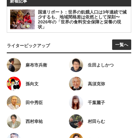
新着記事
国連リポート：世界の飢餓人口は3年連続で減
少するも、地域間格差は依然として深刻〜
2026年の「世界の食料安全保障と栄養の現
状」
一覧へ
ライターピックアップ
麻布市兵衛
生田よしかつ
孫向文
高須克弥
田中秀臣
千葉麗子
西村幸祐
村田らむ