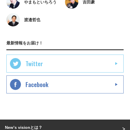
やまもといちろう
吉田豪
渡邉哲也
最新情報をお届け！
Twitter
Facebook
Newʼs visionとは？