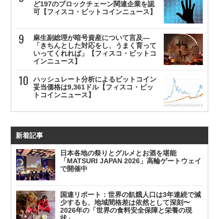
ど197のブロックチェーン関連企業を認
可【フィスコ・ビットコインニュース】
麻生副総理が暗号資産について言及—
「きちんとした対応をし、うまく育って
いってくれれば」【フィスコ・ビットコ
インニュース】
ハッシュレート分析によるビットコイン
妥当価格は9,361ドル【フィスコ・ビッ
トコインニュース】
新着記事
日本各地の祭りとグルメとお酒を堪能
「MATSURI JAPAN 2026」高輪ゲートウェイ
で開催中
国連リポート：世界の飢餓人口は3年連続で減
少するも、地域間格差は依然として深刻〜
2026年の「世界の食料安全保障と栄養の現
状」