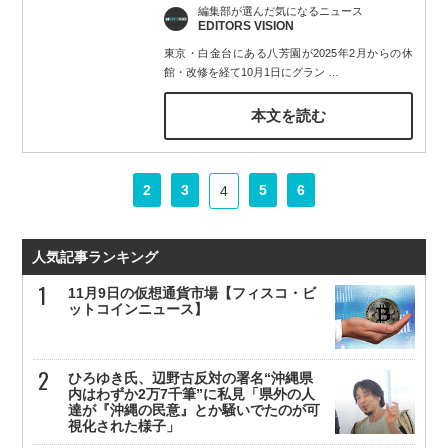
編集部が選んだ気になるニュース
EDITORS VISION
東京・白金台にある八芳園が2025年2月からの休
館・改修を経て10月1日にグラン
…
本文を読む
2
3
5
6
4
人気記事ランキング
11月9日の仮想通貨市場【フィスコ・ビ
ットコインニュース】
ひろゆき氏、辺野古反対の署名“沖縄県
内はわずか2万7千筆”に私見「県外の人
達が『沖縄の民意』とか騒いでたのが可
視化された様子」