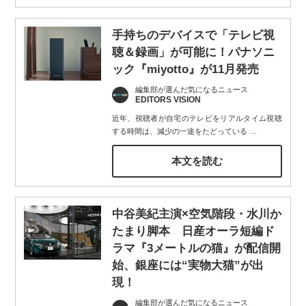
手持ちのデバイスで「テレビ視
聴＆録画」が可能に！パナソニ
ック『miyotto』が11月発売
編集部が選んだ気になるニュース
EDITORS VISION
近年、視聴者が自宅のテレビをリアルタイム視聴
する時間は、減少の一途をたどっている
…
本文を読む
中谷美紀主演×空気階段・水川か
たまり脚本 日産オーラ短編ド
ラマ『3メートルの猫』が配信開
始、銀座には“実物大猫”が出
現！
編集部が選んだ気になるニュース