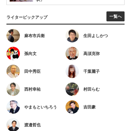
一覧へ
ライターピックアップ
麻布市兵衛
生田よしかつ
孫向文
高須克弥
田中秀臣
千葉麗子
西村幸祐
村田らむ
やまもといちろう
吉田豪
渡邉哲也