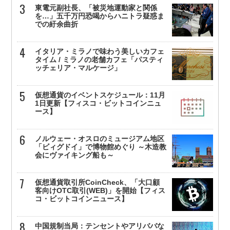
東電元副社長、「被災地運動家と関係
を…」五千万円恐喝からハニトラ疑惑ま
での紆余曲折
イタリア・ミラノで味わう美しいカフェ
タイム / ミラノの老舗カフェ「パスティ
ッチェリア・マルケージ」
仮想通貨のイベントスケジュール：11月
1日更新【フィスコ・ビットコインニュ
ース】
ノルウェー・オスロのミュージアム地区
「ビィグドイ」で博物館めぐり ～木造教
会にヴァイキング船も～
仮想通貨取引所CoinCheck、「大口顧
客向けOTC取引(WEB)」を開始【フィス
コ・ビットコインニュース】
中国規制当局：テンセントやアリババな