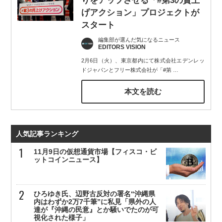
りをアップさせる「#第3の賃上
げアクション」プロジェクトが
スタート
編集部が選んだ気になるニュース
EDITORS VISION
2月6日（火）、東京都内にて株式会社エデンレッ
ドジャパンとフリー株式会社が「#第
…
本文を読む
人気記事ランキング
11月9日の仮想通貨市場【フィスコ・ビ
ットコインニュース】
ひろゆき氏、辺野古反対の署名“沖縄県
内はわずか2万7千筆”に私見「県外の人
達が『沖縄の民意』とか騒いでたのが可
視化された様子」