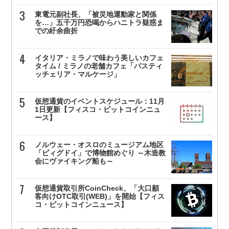
東電元副社長、「被災地運動家と関係
を…」五千万円恐喝からハニトラ疑惑ま
での紆余曲折
イタリア・ミラノで味わう美しいカフェ
タイム / ミラノの老舗カフェ「パスティ
ッチェリア・マルケージ」
仮想通貨のイベントスケジュール：11月
1日更新【フィスコ・ビットコインニュ
ース】
ノルウェー・オスロのミュージアム地区
「ビィグドイ」で博物館めぐり ～木造教
会にヴァイキング船も～
仮想通貨取引所CoinCheck、「大口顧
客向けOTC取引(WEB)」を開始【フィス
コ・ビットコインニュース】