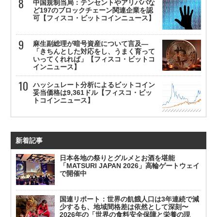
中国規制当局：テンセントやアリババな
ど197のブロックチェーン関連企業を認
可【フィスコ・ビットコインニュース】
麻生副総理が暗号資産について言及—
「きちんとした対応をし、うまく育って
いってくれれば」【フィスコ・ビットコ
インニュース】
ハッシュレート分析によるビットコイン
妥当価格は9,361ドル【フィスコ・ビッ
トコインニュース】
新着記事
日本各地の祭りとグルメとお酒を堪能
「MATSURI JAPAN 2026」高輪ゲートウェイ
で開催中
国連リポート：世界の飢餓人口は3年連続で減
少するも、地域間格差は依然として深刻〜
2026年の「世界の食料安全保障と栄養の現