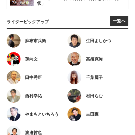
状」
一覧へ
ライターピックアップ
麻布市兵衛
生田よしかつ
孫向文
高須克弥
田中秀臣
千葉麗子
西村幸祐
村田らむ
やまもといちろう
吉田豪
渡邉哲也