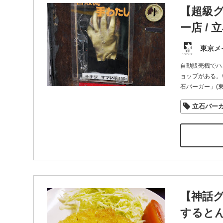
【超級
ー店 /
東京メ
自動販売機でハ
ョップがある。
石バーガー」(
立石バー
【神話
するとん