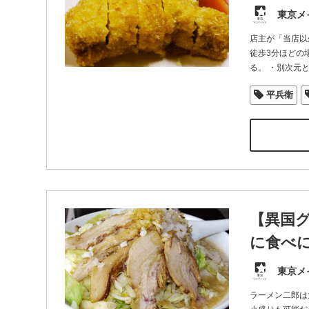
東京メ
店主が「当店以
徒歩3分ほどの
る。 ・別次元
平兵衛
【異国
に食べに
東京メ
ラーメン二郎は