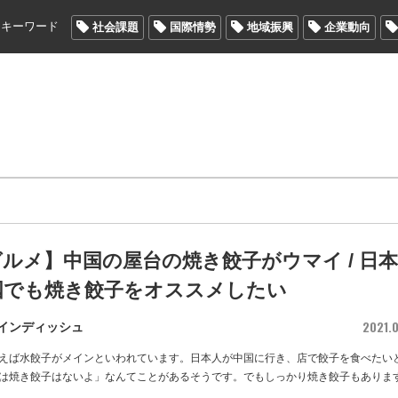
メキーワード
社会課題
国際情勢
地域振興
企業動向
ルメ】中国の屋台の焼き餃子がウマイ / 日
国でも焼き餃子をオススメしたい
2021.0
インディッシュ
えば水餃子がメインといわれています。日本人が中国に行き、店で餃子を食べたい
は焼き餃子はないよ」なんてことがあるそうです。でもしっかり焼き餃子もありま
…