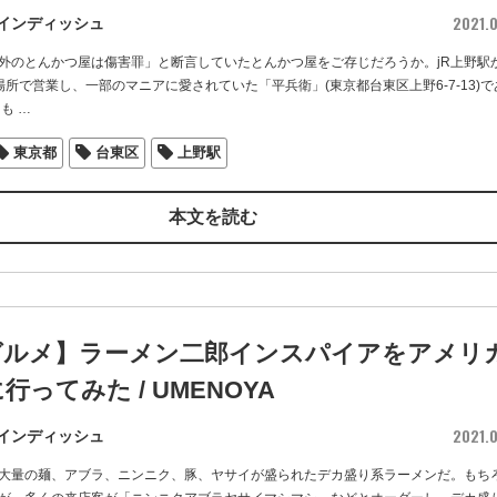
2021.0
インディッシュ
外のとんかつ屋は傷害罪」と断言していたとんかつ屋をご存じだろうか。jR上野駅
場所で営業し、一部のマニアに愛されていた「平兵衛」(東京都台東区上野6-7-13)で
とも
…
東京都
台東区
上野駅
本文を読む
グルメ】ラーメン二郎インスパイアをアメリ
行ってみた / UMENOYA
2021.0
インディッシュ
大量の麺、アブラ、ニンニク、豚、ヤサイが盛られたデカ盛り系ラーメンだ。もち