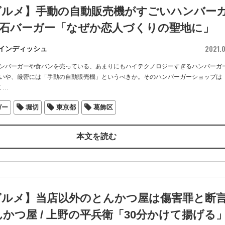
グルメ】手動の自動販売機がすごいハンバー
 立石バーガー「なぜか恋人づくりの聖地に」
2021.0
インディッシュ
ンバーガーや食パンを売っている、あまりにもハイテクノロジーすぎるハンバーガ
いや、厳密には「手動の自動販売機」というべきか。そのハンバーガーショップは
東
…
ガー
堀切
東京都
葛飾区
本文を読む
グルメ】当店以外のとんかつ屋は傷害罪と断
かつ屋 / 上野の平兵衛「30分かけて揚げる