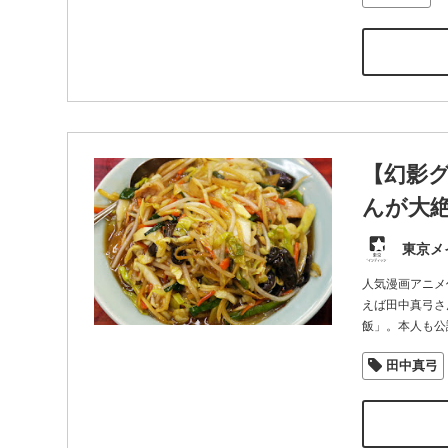
【幻影
んが大
東京メ
人気漫画アニメ
えば田中真弓さ
飯」。本人も公
田中真弓