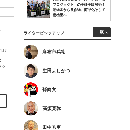
プロジェクト」の実証実験開始！
動物園から農作物、商品化そして
動物園へ
ま
一覧へ
ライターピックアップ
1.13
麻布市兵衛
ウ
タウ
生田よしかつ
孫向文
高須克弥
田中秀臣