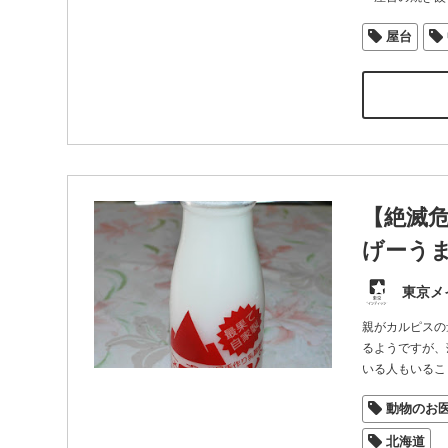
屋台
【絶滅
げーうま
東京メ
親がカルピスの
るようですが、
いる人もいるこ
動物のお
北海道