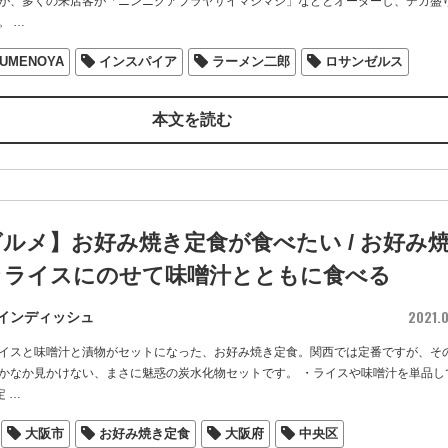
が、多くの来店客が「ニンニクアブラヤサイマシマシ」などとオーダーし、デカ盛
。
…
UMENOYA
インスパイア
ラーメン二郎
ロサンゼルス
本文を読む
ルメ】お好み焼き定食が食べたい / お好み
々ライスにのせて味噌汁とともに食べる
2021.0
インディッシュ
イスと味噌汁と漬物がセットになった、お好み焼き定食。関西では定番ですが、そ
かなか見かけない、まさに魅惑の炭水化物セットです。 ・ライスや味噌汁を単品し
定
…
大阪市
お好み焼き定食
大阪府
中央区