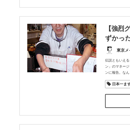
【強烈
ずかっ
東京メ
伝説ともいえる
ン」のマネージ
ンに報告。なん
日本一ま