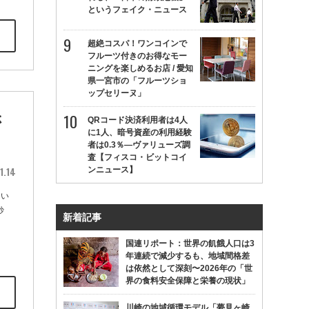
というフェイク・ニュース
超絶コスパ！ワンコインで
フルーツ付きのお得なモー
ニングを楽しめるお店 / 愛知
県一宮市の「フルーツショ
ップセリーヌ」
さ
QRコード決済利用者は4人
に1人、暗号資産の利用経験
者は0.3％—ヴァリューズ調
査【フィスコ・ビットコイ
1.14
ンニュース】
とい
炒
新着記事
国連リポート：世界の飢餓人口は3
年連続で減少するも、地域間格差
は依然として深刻〜2026年の「世
界の食料安全保障と栄養の現状」
川崎の地域循環モデル「夢見ヶ崎