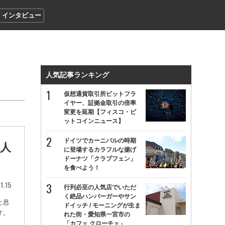
インタビュー
人気記事ランキング
仮想通貨取引所ビットフラ
イヤー、証拠金取引の倍率
変更を延期【フィスコ・ビ
ットコインニュース】
ドイツでカーニバルの時期
本人
に登場するカラフルな揚げ
ドーナツ「クラプフェン」
を食べよう！
1.15
行列必至の人気店でいただ
く絶品ハンバーガーやサン
と思
ドイッチ / モーニングが生ま
す。
れた街・愛知県一宮市の
「カフェ クローチェ」