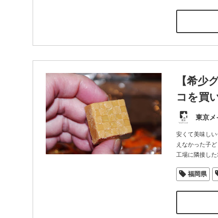
【希少
コを買
東京メ
安くて美味しい
えなかった子ど
工場に隣接した
福岡県