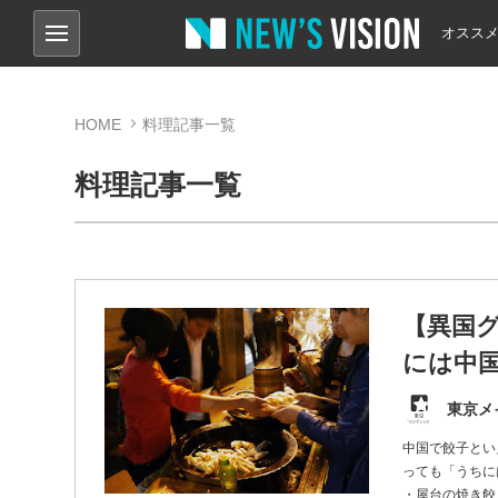
オスス
HOME
料理記事一覧
料理記事一覧
【異国グ
には中
東京メ
中国で餃子とい
っても「うちに
・屋台の焼き餃