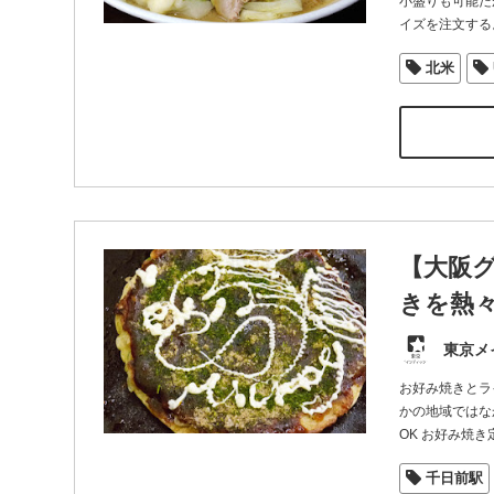
小盛りも可能だ
イズを注文する
北米
【大阪グ
きを熱
東京メ
お好み焼きとラ
かの地域ではな
OK お好み焼き
千日前駅