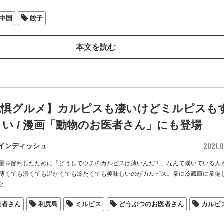
中国
餃子
本文を読む
危惧グルメ】カルピスも凄いけどミルピスも
い / 漫画「動物のお医者さん」にも登場
2021.0
インディッシュ
量を節約したために「どうしてウチのカルピスは薄いんだ！」なんて嘆いている人
薄くても濃くても温かくても冷たくても美味しいのがカルピス。常に冷蔵庫に常備
と
…
医者さん
利尻島
ミルピス
どうぶつのお医者さん
カルピ