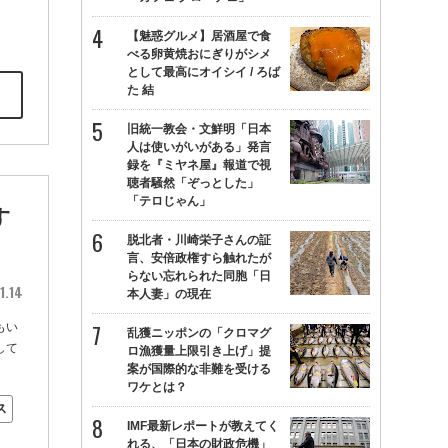
【魅惑グルメ】居酒屋で食
べる卵黄焼おにぎりがシメ
として最高にオイシイ / ろば
た 結
旧統一教会・文鮮明「日本
人は使いがいがある」発言
録を『ミヤネ屋』報道で視
聴者騒然「ぞっとした」
「テロじゃん」
す
脱北者・川崎栄子さんの証
言、安倍政権すら触れたが
らない忘れられた同胞「日
1.14
本人妻」の現在
もい
乱獲ニッポンの「クロマグ
して
ロ漁獲量上限引き上げ」提
案が国際的な非難を受ける
ワケとは？
ス
IMF最新レポートが教えてく
れる、「日本の財政危機」