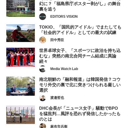
幻に？「福島県庁ポスター剥がし」の舞台
裏を追う
EDITORS VISION
TOKIO、「国民的アイドル」でまたしても
「社会的アイドル」としての最大の試練
田中秀臣
世界卓球女子、「スポーツに政治を持ち込
むな」突然の南北合同チーム結成に異論
続々
Media Watch Lab
南北朝鮮の「融和報道」は韓国発信？コウ
モリ外交の裏で北に突きつけられる厳しい
選択
渡邉哲也
DHC会長が「ニュース女子」騒動でBPO
を猛批判…風評を恐れず発信したかったも
のとは
麻布市兵衛