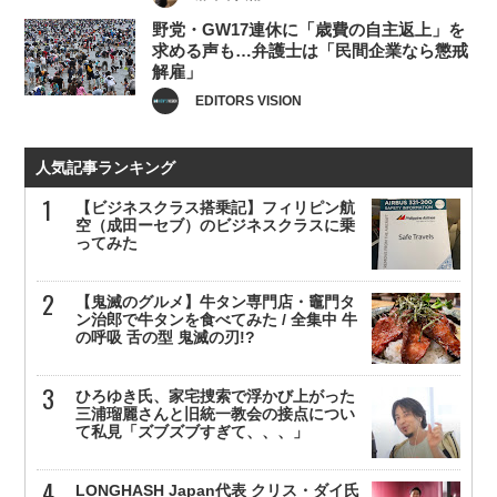
野党・GW17連休に「歳費の自主返上」を
求める声も…弁護士は「民間企業なら懲戒
解雇」
EDITORS VISION
人気記事ランキング
【ビジネスクラス搭乗記】フィリピン航
空（成田ーセブ）のビジネスクラスに乗
ってみた
【鬼滅のグルメ】牛タン専門店・竈門タ
ン治郎で牛タンを食べてみた / 全集中 牛
の呼吸 舌の型 鬼滅の刃!?
ひろゆき氏、家宅捜索で浮かび上がった
三浦瑠麗さんと旧統一教会の接点につい
て私見「ズブズブすぎて、、、」
LONGHASH Japan代表 クリス・ダイ氏