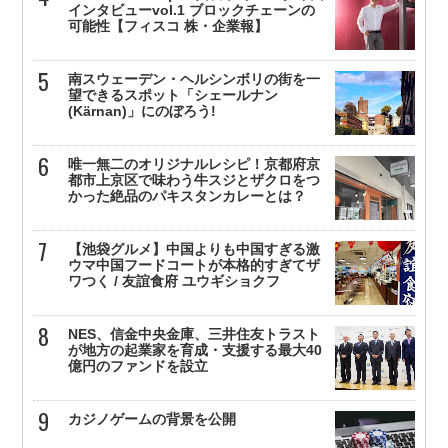
インタビューvol.1 ブロックチェーンの
可能性【フィスコ 株・企業報】
南スウェーデン・ヘルシンボリの街を一
望できるスポット「シェールナン
(Kärnan)」にのぼろう!
唯一無二のオリジナルレシピ！京都府京
都市上京区で味わう牛スジとザクロをつ
かった絶品のパキスタンカレーとは？
【池袋グルメ】中国よりも中国すぎる激
ウマ中国フードコートが本格的すぎてザ
ワつく / 友誼食府 ユウギショクフ
NES、信金中央金庫、三井住友トラスト
が地方の起業家を育成・支援する最大40
億円のファンドを設立
カジノゲームの背景を公開