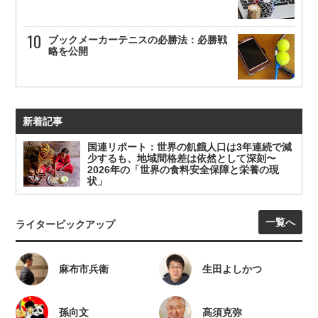
ブックメーカーテニスの必勝法：必勝戦
略を公開
新着記事
国連リポート：世界の飢餓人口は3年連続で減
少するも、地域間格差は依然として深刻〜
2026年の「世界の食料安全保障と栄養の現
状」
一覧へ
ライターピックアップ
麻布市兵衛
生田よしかつ
孫向文
高須克弥