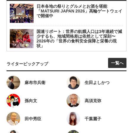
日本各地の祭りとグルメとお酒を堪能
「MATSURI JAPAN 2026」高輪ゲートウェイ
で開催中
国連リポート：世界の飢餓人口は3年連続で減
少するも、地域間格差は依然として深刻〜
2026年の「世界の食料安全保障と栄養の現
状」
一覧へ
ライターピックアップ
麻布市兵衛
生田よしかつ
孫向文
高須克弥
田中秀臣
千葉麗子