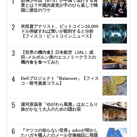
防弾少年団（BTS）が中国で流行する背
景とは？中国共産党が手のひら返しで韓
国に接近のワケ
米投資アナリスト、ビットコイン10,000
ドル突破すれば買いが殺到すると分析
【フィスコ・ビットコインニュース】
【世界の機内食】日本航空（JAL）成
田–メルボルン便のエコノミークラスの
機内食を食べてみた
Defiプロジェクト「Balancer」【フィス
コ・暗号資産コラム】
湯河原温泉「ゆがわら風雅」はおこもり
旅がかなう大人のための隠れ宿
『マツコの知らない世界』aikoが明かし
たハガキ職人とのメール交換秘話に視聴