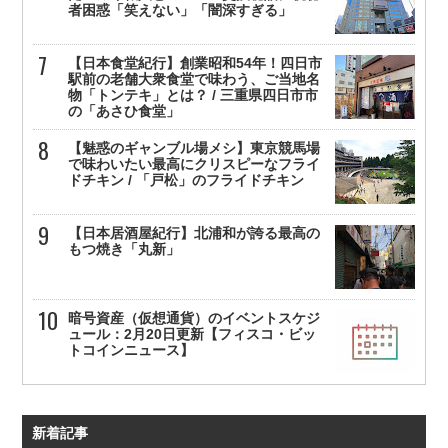
者困惑「笑えない」「闇深すぎる」
【日本食堂紀行】創業昭和54年！四日市
駅前の老舗大衆食堂で味わう、ご当地名
物「トンテキ」とは？ / 三重県四日市市
の「あさひ食堂」
【魅惑のギャンブル場メシ】東京競馬場
で味わいたい最高にクリスピーなフライ
ドチキン / 「戸松」のフライドチキン
【日本居酒屋紀行】北浦和が誇る最高の
もつ焼き「丸新」
暗号資産（仮想通貨）のイベントスケジ
ュール：2月20日更新【フィスコ・ビッ
トコインニュース】
新着記事