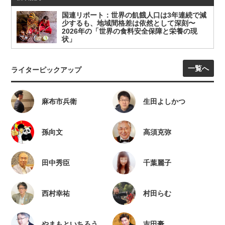
国連リポート：世界の飢餓人口は3年連続で減
少するも、地域間格差は依然として深刻〜
2026年の「世界の食料安全保障と栄養の現
状」
一覧へ
ライターピックアップ
麻布市兵衛
生田よしかつ
孫向文
高須克弥
田中秀臣
千葉麗子
西村幸祐
村田らむ
やまもといちろう
吉田豪