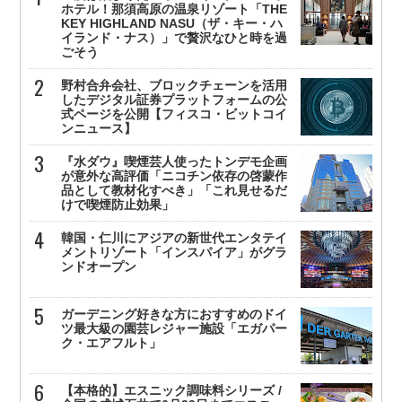
ホテル！那須高原の温泉リゾート「THE
KEY HIGHLAND NASU（ザ・キー・ハ
イランド・ナス）」で贅沢なひと時を過
ごそう
野村合弁会社、ブロックチェーンを活用
したデジタル証券プラットフォームの公
式ページを公開【フィスコ・ビットコイ
ンニュース】
『水ダウ』喫煙芸人使ったトンデモ企画
が意外な高評価「ニコチン依存の啓蒙作
品として教材化すべき」「これ見せるだ
けで喫煙防止効果」
韓国・仁川にアジアの新世代エンタテイ
メントリゾート「インスパイア」がグラ
ンドオープン
ガーデニング好きな方におすすめのドイ
ツ最大級の園芸レジャー施設「エガパー
ク・エアフルト」
【本格的】エスニック調味料シリーズ /