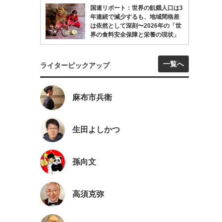
国連リポート：世界の飢餓人口は3
年連続で減少するも、地域間格差
は依然として深刻〜2026年の「世
界の食料安全保障と栄養の現状」
一覧へ
ライターピックアップ
麻布市兵衛
生田よしかつ
孫向文
高須克弥