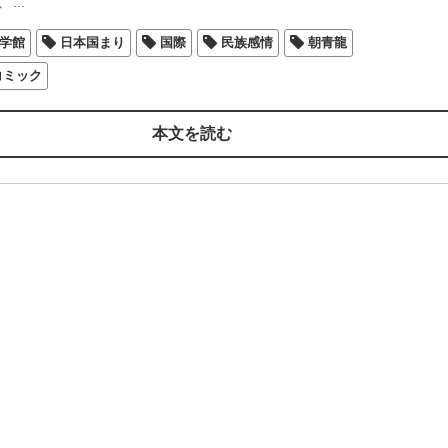
、
…
学館
日本国まり
国際
民族感情
朝青龍
コミック
本文を読む