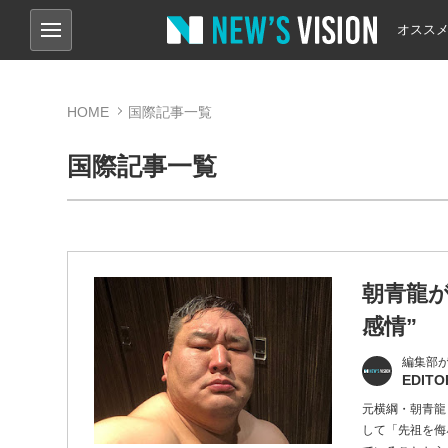
オスス
HOME
国際記事一覧
国際記事一覧
朝青龍
感情”
編集部
EDITO
元横綱・朝青龍
して「先祖を侮