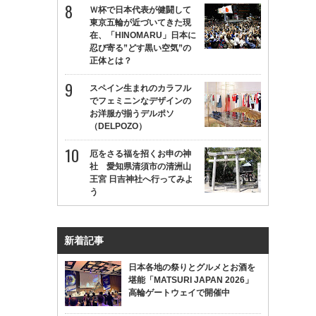
Ｗ杯で日本代表が健闘して
東京五輪が近づいてきた現
在、「HINOMARU」日本に
忍び寄る”どす黒い空気”の
正体とは？
スペイン生まれのカラフル
でフェミニンなデザインの
お洋服が揃うデルポソ
（DELPOZO）
厄をさる福を招くお申の神
社 愛知県清須市の清洲山
王宮 日吉神社へ行ってみよ
う
新着記事
日本各地の祭りとグルメとお酒を
堪能「MATSURI JAPAN 2026」
高輪ゲートウェイで開催中