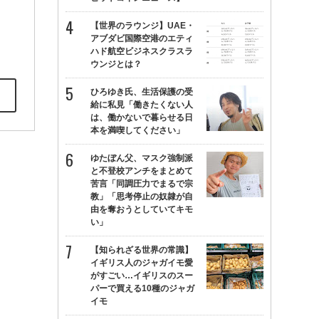
【世界のラウンジ】UAE・
アブダビ国際空港のエティ
ハド航空ビジネスクラスラ
ウンジとは？
ひろゆき氏、生活保護の受
給に私見「働きたくない人
は、働かないで暮らせる日
本を満喫してください」
ゆたぼん父、マスク強制派
と不登校アンチをまとめて
苦言「同調圧力でまるで宗
教」「思考停止の奴隷が自
由を奪おうとしていてキモ
い」
【知られざる世界の常識】
イギリス人のジャガイモ愛
がすごい…イギリスのスー
パーで買える10種のジャガ
イモ