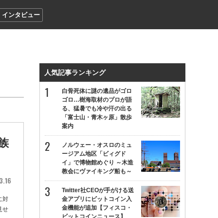
インタビュー
人気記事ランキング
白骨死体に謎の遺品がゴロ
ゴロ…樹海取材のプロが語
る、猛暑でも冷や汗の出る
「富士山・青木ヶ原」散歩
案内
族
ノルウェー・オスロのミュ
ージアム地区「ビィグド
イ」で博物館めぐり ～木造
教会にヴァイキング船も～
3.16
Twitter社CEOが手がける送
に対
金アプリにビットコイン入
金機能が追加【フィスコ・
見せ
ビットコインニュース】