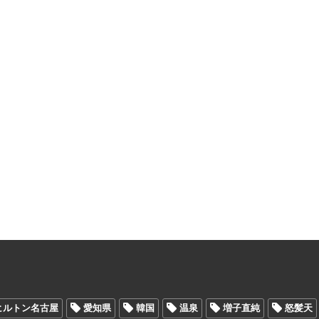
ヒルトン名古屋
愛知県
韓国
温泉
増子直純
怒髪天