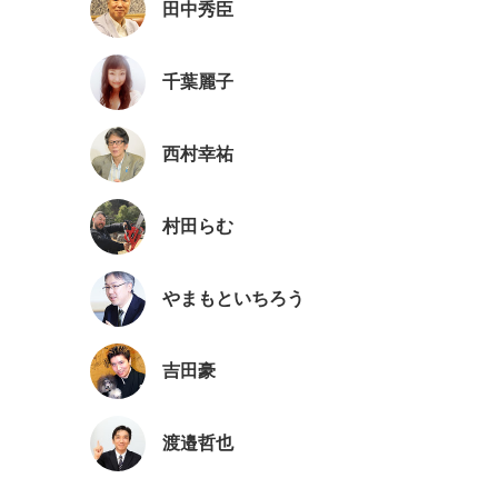
田中秀臣
千葉麗子
西村幸祐
村田らむ
やまもといちろう
吉田豪
渡邉哲也