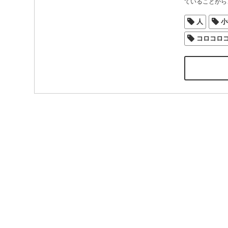
ていることから
人
小
コロコロ