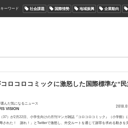
メキーワード
社会課題
国際情勢
地域振興
企業動向
がコロコロコミックに激怒した国際標準な“民
が選んだ気になるニュース
2018.0
RS VISION
（37）が2月22日、小学生向けの月刊マンガ雑誌『コロコロコミック』（小学館）
辱された！ 謝れ！」とTwitterで激怒し、外交ルートを通じて謝罪を求める動きを