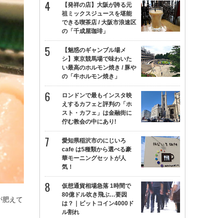
【発祥の店】大阪が誇る元
祖ミックスジュースを堪能
できる喫茶店 / 大阪市浪速区
の「千成屋珈琲」
【魅惑のギャンブル場メ
シ】東京競馬場で味わいた
い最高のホルモン焼き / 豚や
の「牛ホルモン焼き」
ロンドンで最もインスタ映
えするカフェと評判の「ホ
スト・カフェ」は金融街に
佇む教会の中にあり!
愛知県稲沢市のにじいろ
cafe は5種類から選べる豪
華モーニングセットが人
気！
仮想通貨相場急落 1時間で
80億ドル吹き飛ぶ…要因
が肥えて
は？｜ビットコイン4000ド
ル割れ