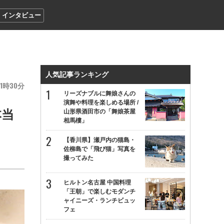
インタビュー
人気記事ランキング
1
30
リーズナブルに舞娘さんの
演舞や料理を楽しめる場所 /
本当
山形県酒田市の「舞娘茶屋
相馬樓」
【香川県】瀬戸内の猫島・
佐柳島で「飛び猫」写真を
撮ってみた
ヒルトン名古屋 中国料理
「王朝」で楽しむモダンチ
ャイニーズ・ランチビュッ
フェ