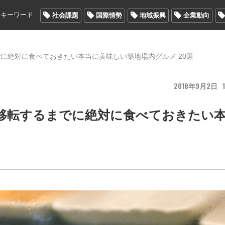
メキーワード
社会課題
国際情勢
地域振興
企業動向
に絶対に食べておきたい本当に美味しい築地場内グルメ 20選
2018
9
2
1
移転するまでに絶対に食べておきたい