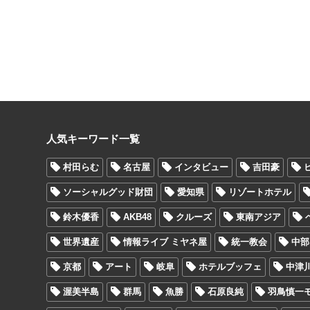
人気キーワード一覧
村田らむ
名古屋
インタビュー
吉田豪
ソーシャルグッド財団
愛知県
リゾートホテル
鈴木優香
AKB48
クルーズ
東南アジア
世界遺産
情報ライブ ミヤネ屋
統一教会
中部
京都
アート
岐阜
ホテルブッフェ
中津
渥美半島
群馬
魚勝
石原良純
羽鳥慎一