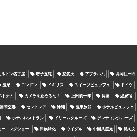
ヒルトン名古屋
増子直純
怒髪天
アブラハム
高岡壮一郎
温泉
ロンドン
イギリス
スイーツビュッフェ
ドイツ
ベトナム
カメラを止めるな！
上田慎一郎
韓国
温泉宿
国際空港
セントレア
沖縄
温泉旅館
ホテルビュッフェ
川
ホテルレストラン
ドリームクルーズ
ゲンティンクルーズ
モーニングショー
民族浄化
ウイグル
中国共産党
孫向文