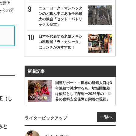
は豊洲
ニューヨーク・マンハッタ
を今の雰
ンのど真ん中にある全米最
大の教会「セント・パトリ
ック大聖堂」
日本を代表する老舗メキシ
コ料理屋「ラ・カシータ」
はランチがおすすめ！
新着記事
国連リポート：世界の飢餓人口は3
年連続で減少するも、地域間格差
は依然として深刻〜2026年の「世
正（し
界の食料安全保障と栄養の現状」
一覧へ
ライターピックアップ
みと