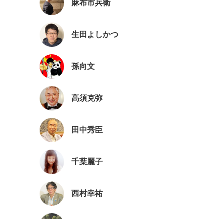
麻布市兵衛
生田よしかつ
孫向文
高須克弥
田中秀臣
千葉麗子
西村幸祐