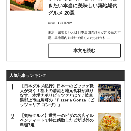
きたい本当に美味しい築地場内
グルメ 20選
GOTRIP!
東京・築地といえば日本全国の誰もが知る巨大市
場。築地場内や場外で働く人たちは食材
…
本文を読む
人気記事ランキング
【日本グルメ紀行】日本一のピッツァ職
人が焼く！郡上の清流と地元食材が織り
なす、本場ナポリピッツァとは？ / 岐阜
県郡上市白鳥町の「Pizzeria Gonza（ピ
ッツェリア ゴンザ）」
【究極グルメ】世界一のピザの名店イル
ペンティートで特に感動したピザ以外の
料理7選