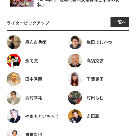
状」
一覧へ
ライターピックアップ
麻布市兵衛
生田よしかつ
孫向文
高須克弥
田中秀臣
千葉麗子
西村幸祐
村田らむ
やまもといちろう
吉田豪
渡邉哲也