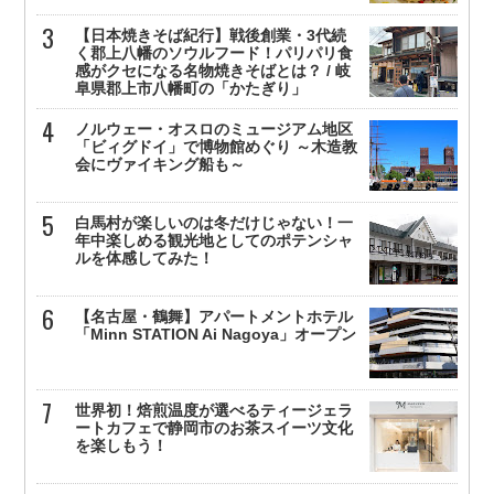
【日本焼きそば紀行】戦後創業・3代続
く郡上八幡のソウルフード！パリパリ食
感がクセになる名物焼きそばとは？ / 岐
阜県郡上市八幡町の「かたぎり」
ノルウェー・オスロのミュージアム地区
「ビィグドイ」で博物館めぐり ～木造教
会にヴァイキング船も～
白馬村が楽しいのは冬だけじゃない！一
年中楽しめる観光地としてのポテンシャ
ルを体感してみた！
【名古屋・鶴舞】アパートメントホテル
「Minn STATION Ai Nagoya」オープン
世界初！焙煎温度が選べるティージェラ
ートカフェで静岡市のお茶スイーツ文化
を楽しもう！