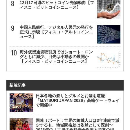
12月17日週のビットコイン先物動向【フ
ィスコ・ビットコインニュース】
中国人民銀行、デジタル人民元の発行を
正式に示唆【フィスコ・アルトコインニ
ュース】
海外仮想通貨取引所ではショート・ロン
グともに減少、目先は小動きの展開か
【フィスコ・ビットコインニュース】
新着記事
日本各地の祭りとグルメとお酒を堪能
「MATSURI JAPAN 2026」高輪ゲートウェイ
で開催中
国連リポート：世界の飢餓人口は3年連続で減
少するも、地域間格差は依然として深刻〜
2026年の「世界の食料安全保障と栄養の現