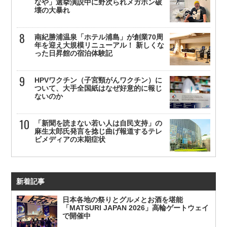
なや」選挙演説中に野次られメガホン破
壊の大暴れ
南紀勝浦温泉「ホテル浦島」が創業70周
年を迎え大規模リニューアル！ 新しくな
った日昇館の宿泊体験記
HPVワクチン（子宮頸がんワクチン）に
ついて、大手全国紙はなぜ好意的に報じ
ないのか
「新聞を読まない若い人は自民支持」の
麻生太郎氏発言を捻じ曲げ報道するテレ
ビメディアの末期症状
新着記事
日本各地の祭りとグルメとお酒を堪能
「MATSURI JAPAN 2026」高輪ゲートウェイ
で開催中