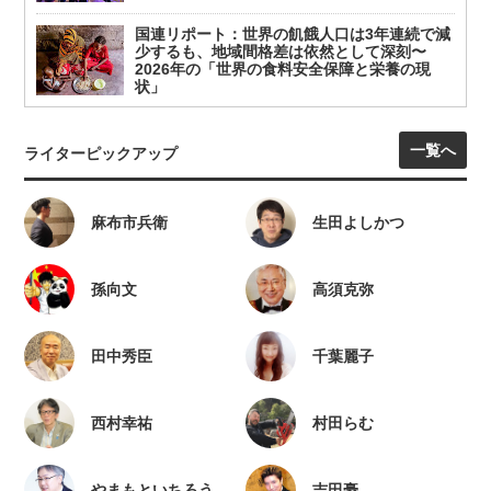
国連リポート：世界の飢餓人口は3年連続で減
少するも、地域間格差は依然として深刻〜
2026年の「世界の食料安全保障と栄養の現
状」
一覧へ
ライターピックアップ
麻布市兵衛
生田よしかつ
孫向文
高須克弥
田中秀臣
千葉麗子
西村幸祐
村田らむ
やまもといちろう
吉田豪