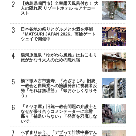
【徳島県鳴門市】全室露天風呂付き！ 大
人の隠れ家 リゾートホテル モアナコー
スト
日本各地の祭りとグルメとお酒を堪能
「MATSURI JAPAN 2026」高輪ゲート
ウェイで開催中
湯河原温泉「ゆがわら風雅」はおこもり
旅がかなう大人のための隠れ宿
橋下徹＆古市憲寿、『めざまし8』旧統
一教会と自民党への擁護発言に視聴者反
発「それは無理筋」「頭おかしくなりそ
う」
『ミヤネ屋』旧統一教会問題の弁護士と
なぜか張り合うコメンテーターに非難
轟々「補足いらない」「発言を邪魔しな
いで」
へずまりゅう、「デブって誹謗中傷すん