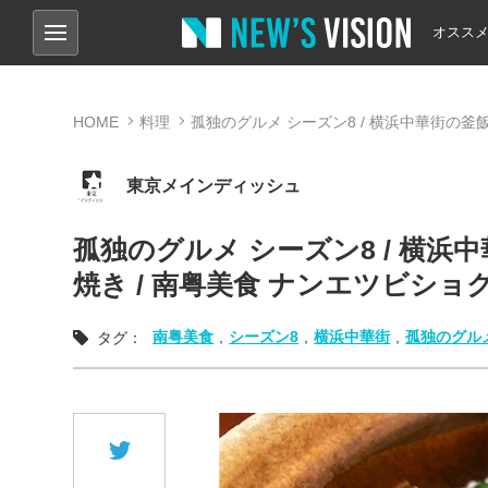
オスス
HOME
料理
孤独のグルメ シーズン8 / 横浜中華街の
東京メインディッシュ
孤独のグルメ シーズン8 / 横
焼き / 南粤美食 ナンエツビショ
南粤美食
,
シーズン8
,
横浜中華街
,
孤独のグル
タグ：