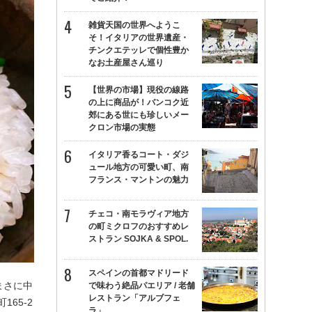
雑貨天国の世界へようこ
そ！イタリアの世界遺産・
チンクエテッレで個性豊か
なお土産屋さん巡り
【世界の市場】現役の線路
の上に商品が！バンコク近
郊にある世にも珍しいメー
クロン市場の実態
イタリア香るコート・ダジ
ュール地方の可愛い町、南
フランス・マントンの魅力
チェコ・南モラヴィア地方
の町ミクロフのおすすめレ
ストラン SOJKA & SPOL.
スペインの首都マドリード
まさに中
で味わう絶品パエリア / 老舗
レストラン「アルブフェ
65-2
ラ」