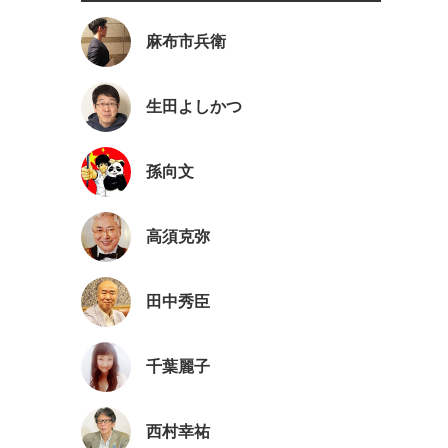
麻布市兵衛
生田よしかつ
孫向文
高須克弥
田中秀臣
千葉麗子
西村幸祐