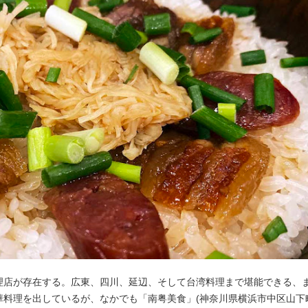
理店が存在する。広東、四川、延辺、そして台湾料理まで堪能できる、
料理を出しているが、なかでも「南粤美食」(神奈川県横浜市中区山下町1