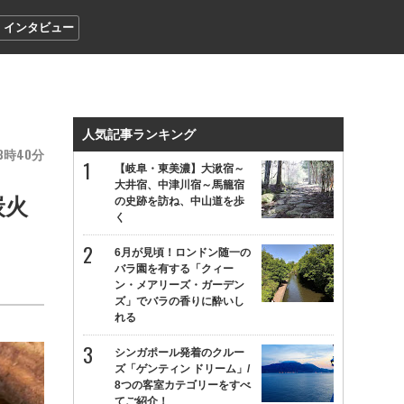
インタビュー
人気記事ランキング
3
40
【岐阜・東美濃】大湫宿～
大井宿、中津川宿～馬籠宿
炭火
の史跡を訪ね、中山道を歩
く
6月が見頃！ロンドン随一の
バラ園を有する「クィー
ン・メアリーズ・ガーデン
ズ」でバラの香りに酔いし
れる
シンガポール発着のクルー
ズ「ゲンティン ドリーム」/
8つの客室カテゴリーをすべ
てご紹介！