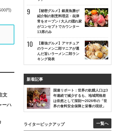
00円)
【秘密グルメ】銀座魚勝が
紹介制の割烹料理店・㐂津
常をオープン / 大人の隠れ家
がコンセプトでカウンター
13席のみ
【最強グルメ】アマチュア
のラーメン二郎マニアが選
んだ旨いラーメン二郎ラン
キング発表
新着記事
国連リポート：世界の飢餓人口は3
注文
年連続で減少するも、地域間格差
は依然として深刻〜2026年の「世
ャーハ
界の食料安全保障と栄養の現状」
カ
一覧へ
ライターピックアップ