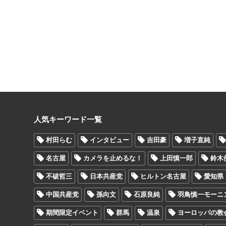
人気キーワード一覧
村田らむ
インタビュー
吉田豪
増子直純
名古屋
カメラを止めるな！
上田慎一郎
鈴木
不破哲三
日本共産党
ヒルトン名古屋
愛知県
中国共産党
孫向文
石原良純
羽鳥慎一モーニ
期間限定イベント
群馬
温泉
ヨーロッパの教