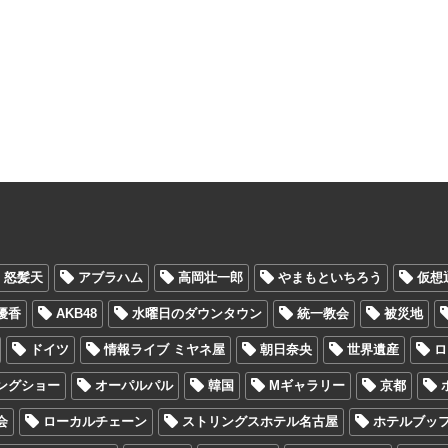
怒髪天
アブラハム
高岡壮一郎
やまもといちろう
仮想
優香
AKB48
水曜日のダウンタウン
統一教会
被災地
ドイツ
情報ライブ ミヤネ屋
朝日奈央
世界遺産
ロ
ングショー
オーパルパル
韓国
Mギャラリー
京都
会
ローカルチェーン
ストリングスホテル名古屋
ホテルブッ