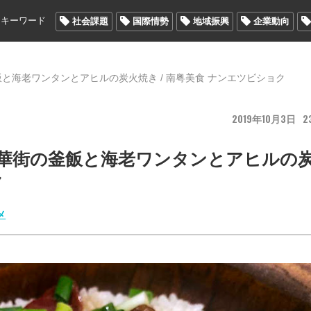
メキーワード
社会課題
国際情勢
地域振興
企業動向
釜飯と海老ワンタンとアヒルの炭火焼き / 南粤美食 ナンエツビショク
2019
10
3
2
浜中華街の釜飯と海老ワンタンとアヒルの
ク
メ