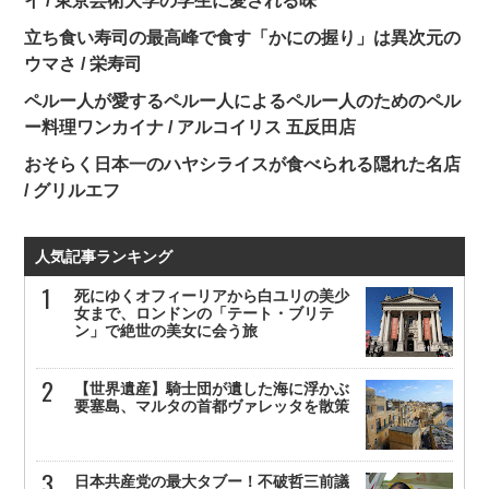
イ / 東京芸術大学の学生に愛される味
立ち食い寿司の最高峰で食す「かにの握り」は異次元の
ウマさ / 栄寿司
ペルー人が愛するペルー人によるペルー人のためのペル
ー料理ワンカイナ / アルコイリス 五反田店
おそらく日本一のハヤシライスが食べられる隠れた名店
/ グリルエフ
人気記事ランキング
死にゆくオフィーリアから白ユリの美少
女まで、ロンドンの「テート・ブリテ
ン」で絶世の美女に会う旅
【世界遺産】騎士団が遺した海に浮かぶ
要塞島、マルタの首都ヴァレッタを散策
日本共産党の最大タブー！不破哲三前議