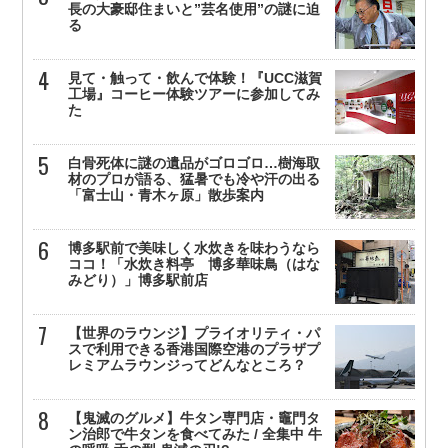
長の大豪邸住まいと”芸名使用”の謎に迫
る
見て・触って・飲んで体験！『UCC滋賀
工場』コーヒー体験ツアーに参加してみ
た
白骨死体に謎の遺品がゴロゴロ…樹海取
材のプロが語る、猛暑でも冷や汗の出る
「富士山・青木ヶ原」散歩案内
博多駅前で美味しく水炊きを味わうなら
ココ！「水炊き料亭 博多華味鳥（はな
みどり）」博多駅前店
【世界のラウンジ】プライオリティ・パ
スで利用できる香港国際空港のプラザプ
レミアムラウンジってどんなところ？
【鬼滅のグルメ】牛タン専門店・竈門タ
ン治郎で牛タンを食べてみた / 全集中 牛