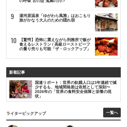
の呼吸 舌の型 鬼滅の刃!?
湯河原温泉「ゆがわら風雅」はおこもり
旅がかなう大人のための隠れ宿
【驚愕】恐怖に震えながら刑務所で飯が
食えるレストラン / 高級ローストビーフ
の量り売りも可能「ザ・ロックアップ」
新着記事
国連リポート：世界の飢餓人口は3年連続で減
少するも、地域間格差は依然として深刻〜
2026年の「世界の食料安全保障と栄養の現
状」
一覧へ
ライターピックアップ