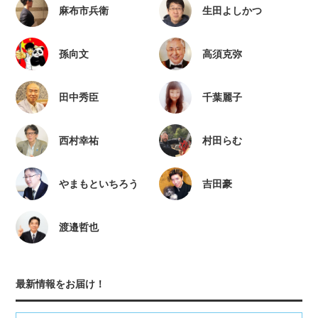
麻布市兵衛
生田よしかつ
孫向文
高須克弥
田中秀臣
千葉麗子
西村幸祐
村田らむ
やまもといちろう
吉田豪
渡邉哲也
最新情報をお届け！