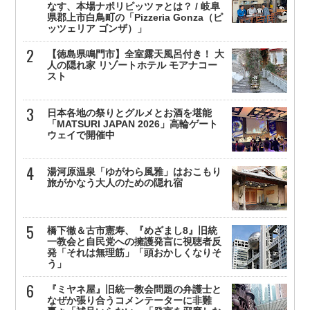
なす、本場ナポリピッツァとは？ / 岐阜
県郡上市白鳥町の「Pizzeria Gonza（ピ
ッツェリア ゴンザ）」
【徳島県鳴門市】全室露天風呂付き！ 大
人の隠れ家 リゾートホテル モアナコー
スト
日本各地の祭りとグルメとお酒を堪能
「MATSURI JAPAN 2026」高輪ゲート
ウェイで開催中
湯河原温泉「ゆがわら風雅」はおこもり
旅がかなう大人のための隠れ宿
橋下徹＆古市憲寿、『めざまし8』旧統
一教会と自民党への擁護発言に視聴者反
発「それは無理筋」「頭おかしくなりそ
う」
『ミヤネ屋』旧統一教会問題の弁護士と
なぜか張り合うコメンテーターに非難