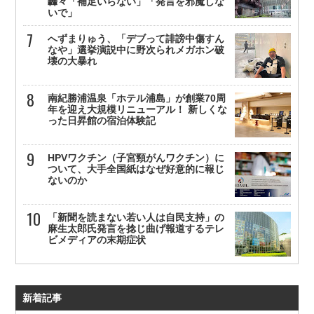
轟々「補足いらない」「発言を邪魔しな
いで」
へずまりゅう、「デブって誹謗中傷すん
なや」選挙演説中に野次られメガホン破
壊の大暴れ
南紀勝浦温泉「ホテル浦島」が創業70周
年を迎え大規模リニューアル！ 新しくな
った日昇館の宿泊体験記
HPVワクチン（子宮頸がんワクチン）に
ついて、大手全国紙はなぜ好意的に報じ
ないのか
「新聞を読まない若い人は自民支持」の
麻生太郎氏発言を捻じ曲げ報道するテレ
ビメディアの末期症状
新着記事