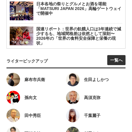
日本各地の祭りとグルメとお酒を堪能
「MATSURI JAPAN 2026」高輪ゲートウェイ
で開催中
国連リポート：世界の飢餓人口は3年連続で減
少するも、地域間格差は依然として深刻〜
2026年の「世界の食料安全保障と栄養の現
状」
一覧へ
ライターピックアップ
麻布市兵衛
生田よしかつ
孫向文
高須克弥
田中秀臣
千葉麗子