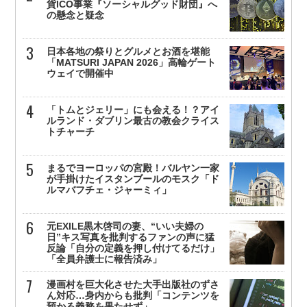
貨ICO事業『ソーシャルグッド財団』へ
の懸念と疑念
日本各地の祭りとグルメとお酒を堪能
「MATSURI JAPAN 2026」高輪ゲート
ウェイで開催中
「トムとジェリー」にも会える！？アイ
ルランド・ダブリン最古の教会クライス
トチャーチ
まるでヨーロッパの宮殿！バルヤン一家
が手掛けたイスタンブールのモスク「ド
ルマバフチェ・ジャーミィ」
元EXILE黒木啓司の妻、“いい夫婦の
日”キス写真を批判するファンの声に猛
反論「自分の定義を押し付けてるだけ」
「全員弁護士に報告済み」
漫画村を巨大化させた大手出版社のずさ
ん対応…身内からも批判「コンテンツを
預かる義務を果たせず」