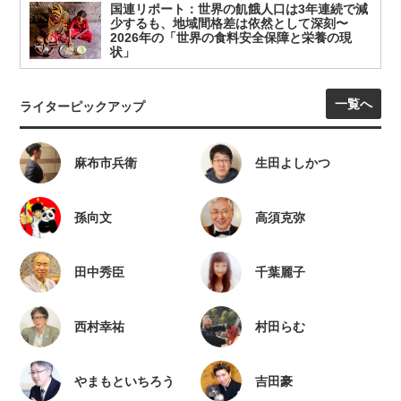
国連リポート：世界の飢餓人口は3年連続で減
少するも、地域間格差は依然として深刻〜
2026年の「世界の食料安全保障と栄養の現
状」
一覧へ
ライターピックアップ
麻布市兵衛
生田よしかつ
孫向文
高須克弥
田中秀臣
千葉麗子
西村幸祐
村田らむ
やまもといちろう
吉田豪