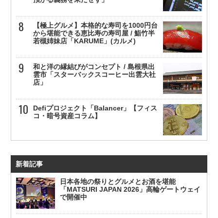
【極上グルメ】本格的な寿司を1000円台
から堪能できる恵比寿の寿司屋 / 鮨竹半
若槻姉妹店「KARUME」(カルメ)
和と洋の縁結びがコンセプト / 島根県出
雲市「スターバックスコーヒー出雲大社
店」
Defiプロジェクト「Balancer」【フィス
コ・暗号資産コラム】
新着記事
日本各地の祭りとグルメとお酒を堪能
「MATSURI JAPAN 2026」高輪ゲートウェイ
で開催中