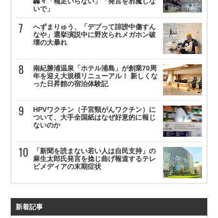
轟々「補足いらない」「発言を邪魔しな
いで」
へずまりゅう、「デブって誹謗中傷すん
なや」選挙演説中に野次られメガホン破
壊の大暴れ
南紀勝浦温泉「ホテル浦島」が創業70周
年を迎え大規模リニューアル！ 新しくな
った日昇館の宿泊体験記
HPVワクチン（子宮頸がんワクチン）に
ついて、大手全国紙はなぜ好意的に報じ
ないのか
「新聞を読まない若い人は自民支持」の
麻生太郎氏発言を捻じ曲げ報道するテレ
ビメディアの末期症状
新着記事