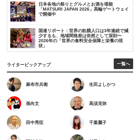
日本各地の祭りとグルメとお酒を堪能
「MATSURI JAPAN 2026」高輪ゲートウェイ
で開催中
国連リポート：世界の飢餓人口は3年連続で減
少するも、地域間格差は依然として深刻〜
2026年の「世界の食料安全保障と栄養の現
状」
一覧へ
ライターピックアップ
麻布市兵衛
生田よしかつ
孫向文
高須克弥
田中秀臣
千葉麗子