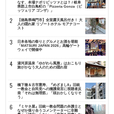
なす、本場ナポリピッツァとは？ / 岐阜
県郡上市白鳥町の「Pizzeria Gonza（ピ
ッツェリア ゴンザ）」
【徳島県鳴門市】全室露天風呂付き！ 大
人の隠れ家 リゾートホテル モアナコー
スト
日本各地の祭りとグルメとお酒を堪能
「MATSURI JAPAN 2026」高輪ゲート
ウェイで開催中
湯河原温泉「ゆがわら風雅」はおこもり
旅がかなう大人のための隠れ宿
橋下徹＆古市憲寿、『めざまし8』旧統
一教会と自民党への擁護発言に視聴者反
発「それは無理筋」「頭おかしくなりそ
う」
『ミヤネ屋』旧統一教会問題の弁護士と
なぜか張り合うコメンテーターに非難