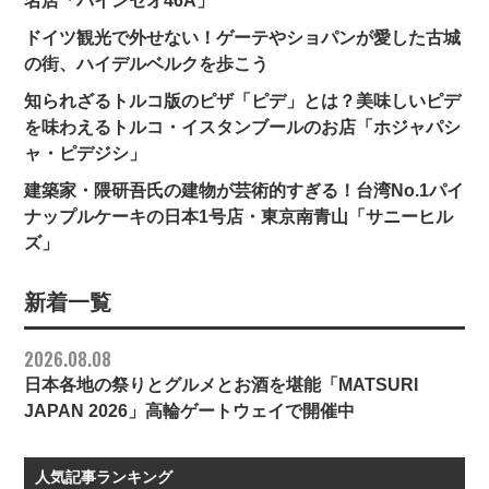
名店「バインセオ46A」
ドイツ観光で外せない！ゲーテやショパンが愛した古城
の街、ハイデルベルクを歩こう
知られざるトルコ版のピザ「ピデ」とは？美味しいピデ
を味わえるトルコ・イスタンブールのお店「ホジャパシ
ャ・ピデジシ」
建築家・隈研吾氏の建物が芸術的すぎる！台湾No.1パイ
ナップルケーキの日本1号店・東京南青山「サニーヒル
ズ」
新着一覧
2026.08.08
日本各地の祭りとグルメとお酒を堪能「MATSURI
JAPAN 2026」高輪ゲートウェイで開催中
人気記事ランキング