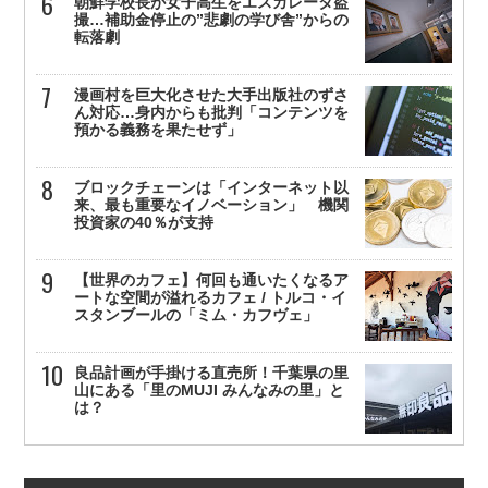
朝鮮学校長が女子高生をエスカレータ盗
撮…補助金停止の”悲劇の学び舎”からの
転落劇
漫画村を巨大化させた大手出版社のずさ
ん対応…身内からも批判「コンテンツを
預かる義務を果たせず」
ブロックチェーンは「インターネット以
来、最も重要なイノベーション」 機関
投資家の40％が支持
【世界のカフェ】何回も通いたくなるア
ートな空間が溢れるカフェ / トルコ・イ
スタンブールの「ミム・カフヴェ」
良品計画が手掛ける直売所！千葉県の里
山にある「里のMUJI みんなみの里」と
は？