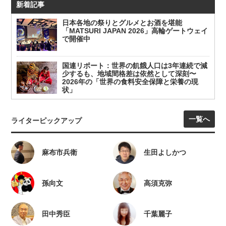
新着記事
日本各地の祭りとグルメとお酒を堪能
「MATSURI JAPAN 2026」高輪ゲートウェイ
で開催中
国連リポート：世界の飢餓人口は3年連続で減
少するも、地域間格差は依然として深刻〜
2026年の「世界の食料安全保障と栄養の現
状」
一覧へ
ライターピックアップ
麻布市兵衛
生田よしかつ
孫向文
高須克弥
田中秀臣
千葉麗子