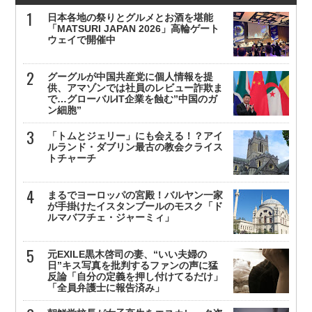
日本各地の祭りとグルメとお酒を堪能
「MATSURI JAPAN 2026」高輪ゲート
ウェイで開催中
グーグルが中国共産党に個人情報を提
供、アマゾンでは社員のレビュー詐欺ま
で…グローバルIT企業を蝕む”中国のガ
ン細胞”
「トムとジェリー」にも会える！？アイ
ルランド・ダブリン最古の教会クライス
トチャーチ
まるでヨーロッパの宮殿！バルヤン一家
が手掛けたイスタンブールのモスク「ド
ルマバフチェ・ジャーミィ」
元EXILE黒木啓司の妻、“いい夫婦の
日”キス写真を批判するファンの声に猛
反論「自分の定義を押し付けてるだけ」
「全員弁護士に報告済み」