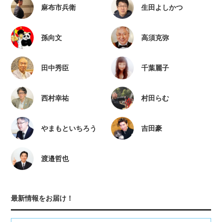
麻布市兵衛
生田よしかつ
孫向文
高須克弥
田中秀臣
千葉麗子
西村幸祐
村田らむ
やまもといちろう
吉田豪
渡邉哲也
最新情報をお届け！