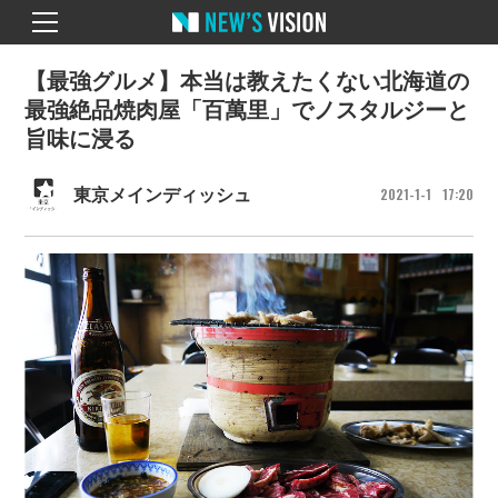
【最強グルメ】本当は教えたくない北海道の
最強絶品焼肉屋「百萬里」でノスタルジーと
旨味に浸る
2021
1
1
17
20
東京メインディッシュ