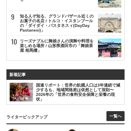
～
知る人ぞ知る、グランドバザール近くの
お菓子の名店 / トルコ・イスタンブール
の「ダイダイ・パスタネスィ(DayDay
Pastanesi)」
リーズナブルに舞娘さんの演舞や料理を
楽しめる場所 / 山形県酒田市の「舞娘茶
屋 相馬樓」
新着記事
国連リポート：世界の飢餓人口は3年連続で減
少するも、地域間格差は依然として深刻〜
2026年の「世界の食料安全保障と栄養の現
状」
一覧へ
ライターピックアップ