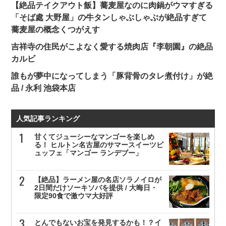
【絶品テイクアウト飯】蕎麦屋なのに肉鍋がウマすぎる
「そば處 大野屋」の牛タンしゃぶしゃぶが絶品すぎて
蕎麦屋の概念くつがえす
吉祥寺の住民がこよなく愛する焼肉店『李朝園』の絶品
カルビ
誰もが夢中になってしまう「豚背骨のタレ煮付け」が絶
品 / 永利 池袋本店
人気記事ランキング
甘くてジューシーなマンゴーを楽しめ
る！ ヒルトン名古屋のサマースイーツビ
ュッフェ「マンゴー ランデブー」
【絶品】ラーメン屋の名店ソラノイロが
2日間だけソーキソバを提供 / 大晦日・
限定90食で激ウマ大好評
とんでもないお宝を発見するかも！？イ