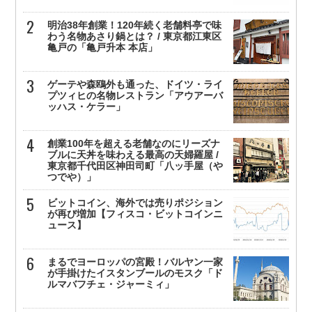
明治38年創業！120年続く老舗料亭で味
わう名物あさり鍋とは？ / 東京都江東区
亀戸の「亀戸升本 本店」
ゲーテや森鴎外も通った、ドイツ・ライ
プツィヒの名物レストラン「アウアーバ
ッハス・ケラー」
創業100年を超える老舗なのにリーズナ
ブルに天丼を味わえる最高の天婦羅屋 /
東京都千代田区神田司町「八ッ手屋（や
つでや）」
ビットコイン、海外では売りポジション
が再び増加【フィスコ・ビットコインニ
ュース】
まるでヨーロッパの宮殿！バルヤン一家
が手掛けたイスタンブールのモスク「ド
ルマバフチェ・ジャーミィ」