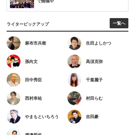
で開催中
一覧へ
ライターピックアップ
麻布市兵衛
生田よしかつ
孫向文
高須克弥
田中秀臣
千葉麗子
西村幸祐
村田らむ
やまもといちろう
吉田豪
渡邉哲也