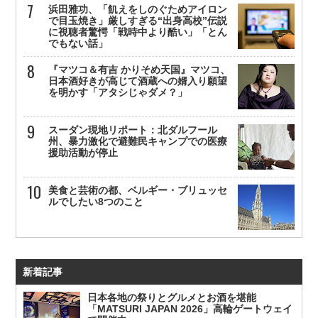
浜田雅功、「飢えをしのぐためアイロン
で目玉焼き」厳しすぎる“出身高校”伝説
に視聴者驚愕「戦時中より酷い」「とん
でもない話」
『マツコ＆有吉 かりそめ天国』マツコ、
日本酒好きが高じて酒蔵への婿入り願望
を明かす「アタシじゃダメ？」
スーダン現地リポート：北ダルフール
州、暴力激化で避難民キャンプでの医療
援助活動が停止
美食と芸術の都、ベルギー・ブリュッセ
ルでしたい8つのこと
新着記事
日本各地の祭りとグルメとお酒を堪能
「MATSURI JAPAN 2026」高輪ゲートウェイ