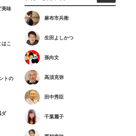
ど美味
麻布市兵衛
生田よしかつ
とはこ
孫向文
高須克弥
レントの
田中秀臣
感ダ
千葉麗子