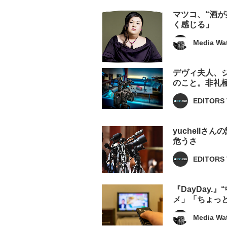
マツコ、“酒
く感じる」
Media Wa
デヴィ夫人、
のこと。非礼
EDITORS 
yuchell
危うさ
EDITORS 
『DayDay
メ」「ちょっ
Media Wa