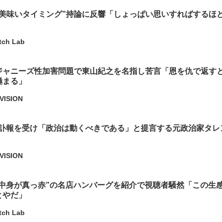
が美味いタイミング”持論に反響「しょっぱい思いすればするほ
tch Lab
ジャニーズ性加害問題で東山紀之を名指し苦言「恩を仇で返す
極まる」
VISION
さんの訃報を受け「政治は動くべきである」と提言する元政治家タ
VISION
.』“中身が真っ赤”の名店ハンバーグを紹介で視聴者騒然「この生
とやだ」
tch Lab