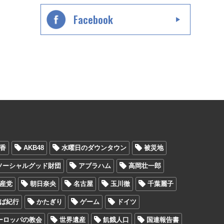
Facebook
香
AKB48
水曜日のダウンタウン
被災地
ソーシャルグッド財団
アブラハム
高岡壮一郎
産党
朝日奈央
名古屋
玉川徹
千葉麗子
ば紀行
かたぎり
ゲーム
ドイツ
ーロッパの教会
世界遺産
飢餓人口
国連報告書