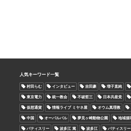
人気キーワード一覧
村田らむ
インタビュー
吉田豪
増子直純
東京電力
統一教会
不破哲三
日本共産党
仮想通貨
情報ライブ ミヤネ屋
オウム真理教
中国
オーパルパル
夢見ヶ崎動物公園
地域循
パティスリー
波多江 篤
波多江
パティスリー At