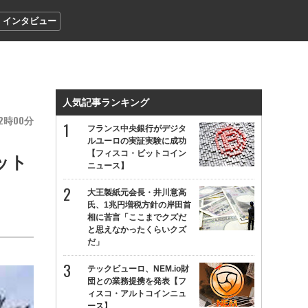
インタビュー
人気記事ランキング
2
00
フランス中央銀行がデジタ
ルユーロの実証実験に成功
【フィスコ・ビットコイン
ット
ニュース】
大王製紙元会長・井川意高
氏、1兆円増税方針の岸田首
相に苦言「ここまでクズだ
と思えなかったくらいクズ
だ」
テックビューロ、NEM.io財
団との業務提携を発表【フ
ィスコ・アルトコインニュ
ース】