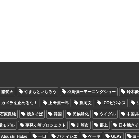
怒髪天
やまもといちろう
羽鳥慎一モーニングショー
鈴木優
カメラを止めるな！
上田慎一郎
孫向文
ICOビジネス
石原良純
焼きそば
韓国
民族浄化
ウイグル
中国共
環モデル
夢見ヶ崎プロジェクト
川崎市
郡上
日本焼きそ
sushi Hatae
一口
パティシエ
ケーキ
GLAY
ヨ