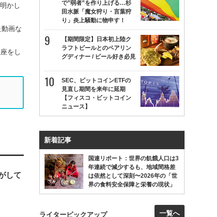
で”弱者”を作り上げる…杉
を明かし
田水脈「魔女狩り・言葉狩
り」炎上騒動に物申す！
た動画な
【期間限定】日本初上陸ク
ラフトビールとのペアリン
正座をし
グディナー / ビール好き必見
SEC、ビットコインETFの
見直し期間を来年に延期
【フィスコ・ビットコイン
ニュース】
新着記事
国連リポート：世界の飢餓人口は3
年連続で減少するも、地域間格差
気がして
は依然として深刻〜2026年の「世
界の食料安全保障と栄養の現状」
一覧へ
ライターピックアップ