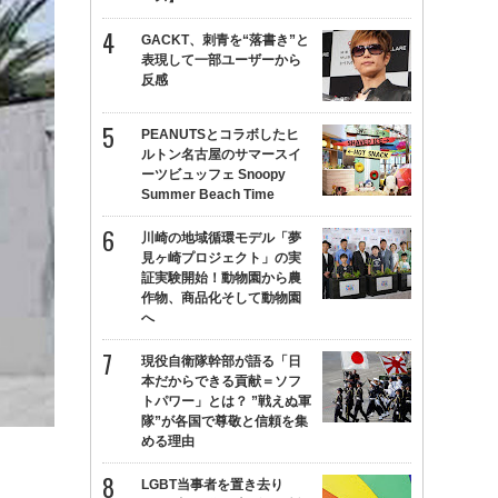
GACKT、刺青を“落書き”と
表現して一部ユーザーから
反感
PEANUTSとコラボしたヒ
ルトン名古屋のサマースイ
ーツビュッフェ Snoopy
Summer Beach Time
川崎の地域循環モデル「夢
見ヶ崎プロジェクト」の実
証実験開始！動物園から農
作物、商品化そして動物園
へ
現役自衛隊幹部が語る「日
本だからできる貢献＝ソフ
トパワー」とは？ ”戦えぬ軍
隊”が各国で尊敬と信頼を集
める理由
LGBT当事者を置き去り