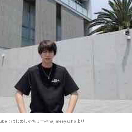
Tube：はじめしゃちょー@hajimesyachoより